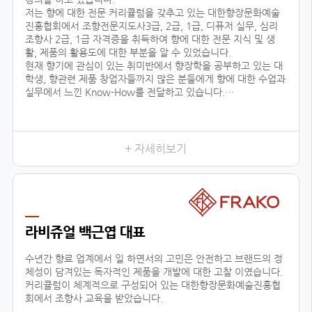
저는 향에 대한 전문 커리큘럼을 갖추고 있는 대한향장문화예술
진흥협회에서 조향전문지도사3급, 2급, 1급, 디퓨저 실무, 심리
조향사 2급, 1급 자격증을 취득하여 향에 대한 전문 지식 및 생
활, 제품의 활용도에 대한 부분을 알 수 있었습니다.
현재 향기에 관심이 있는 취미반에서 향장학을 공부하고 있는 대
학생, 향관련 제품 창업자들까지 많은 분들에게 향에 대한 수업과
실무에서 느낀 Know-How를 전달하고 있습니다.
또한 자체 브랜드 ‘센테이션’을 런칭하여, 차량용방향제, 디퓨저
등을 생산, 판매, 수출하고 있으며, 타 브랜드 제품 기획, 컨설팅
에 참여하고 있습니다.
+ 자세히보기
저와 같이
라비쥬얼 백근엽 대표
수년간 향료 업계에서 일 하면서의 고민은 안전하고 브랜드의 정
체성이 담겨있는 독자적인 제품을 개발에 대한 고찰 이였습니다.
커리큘럼이 체계적으로 구성되어 있는 대한향장문화예술진흥협
회에서 조향사 교육을 받았습니다.