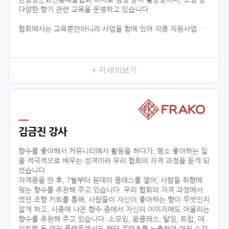
다양한 향기 관련 교육을 운영하고 있습니다.
협회에서는 교육뿐만아니라 사업을 함에 있어 각종 지원사업 공
유, 유통업체 공유, 신시장 개척, 해외 시장 진출 지원 등 다양한
분야로 지원을 하고 있습니다.
현재 플로랑을 존재할 수 있게 해주신 백남현 이사장님과 협회원
들에게 진심으로 감사드리며, 지속적으로 함께 성장 할 수 있도록
+ 자세히보기
노력하겠습니다.
김금진 강사
향수를 좋아해서 커뮤니티에서 활동을 하다가, 평소 좋아하는 일
을 적극적으로 배우는 성격이라 우리 협회의 자격 과정을 듣게 되
었습니다.
자격증을 딴 후, 7월부터 원데이 클래스를 열어, 사람들 취향에
맞는 향수를 추천해 주고 있습니다. 우리 협회의 자격 과정에서
썼던 조향 키트를 통해, 사람들이 자신이 좋아하는 향이 무엇인지
알게 하고, 시중에 나온 향수 중에서 자신의 이미지에도 어울리는
향수를 추천해 주고 있습니다. 소모임, 움클래스, 탈잉, 트립, 데
이트팝 등 여러 플랫폼에서도 해당 콘텐츠를 노출하여 여러 수강