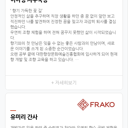
‘ 향기 가득한 꽃 길’
안정적인 삶을 추구하며 직장 생활을 하던 중 꿈 없이 앞만 보고
직진하던 나를 발견하여 진정한 꿈을 찾고자 과감히 퇴사를 결심
했습니다.
우연히 조향 체험을 하며 전혀 꿈꾸지 못했던 삶이 시작되었습니
다.
향기와의 첫 만남은 잊을 수 없는 좋은 사람과의 만남이며, 새로
운 이야기를 쓰게 된 소중한 순간이었습니다.
오랜 공부 끝에 대한향장문화예술진흥협회에 입사하게 되어 현재
향 개발 및 조향 교육을 하고 있습니다.
조향이란 말과 글로 표현할 수 없는 감정을 전달하고 느끼는 예술
적인 활동입니다.
교육 시, 창작자의 의도를 파악하기 위해 교육생 분들과 긴밀한
소통을 하며, 디테일한 조향 스킬을 코칭하고 있습니다.여러분 마
+ 자세히보기
음이 진정한 향기입니다.
삶의 향기를 마음으로 맡을 수 있는 그날까지 대한향장문화예술
진흥협회와 함께 넓은 향의 세상을 경험하세요!언제나 향기 가득
한 꽃길 걸으세요.
유미리 간사
개발자로 일을 하던 중 슬럼프가 찾아와 우연히 향수 공방 체험을