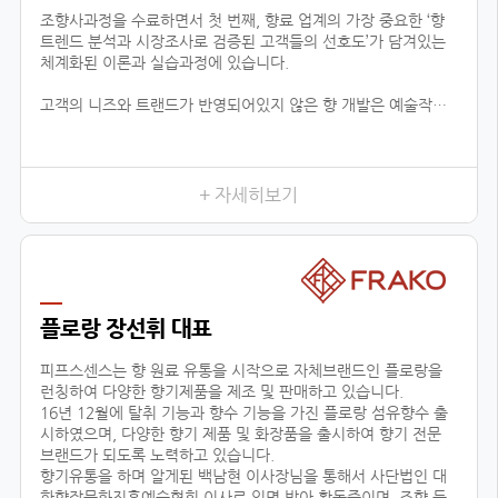
조향사과정을 수료하면서 첫 번째, 향료 업계의 가장 중요한 ‘향
트렌드 분석과 시장조사로 검증된 고객들의 선호도’가 담겨있는
체계화된 이론과 실습과정에 있습니다.
고객의 니즈와 트랜드가 반영되어있지 않은 향 개발은 예술작품
에 끝나고 상품으로서 가치가 없기 때문에 이론적인 지식은 물론
제품까지 만들어 낼 수 있는 실용적 데이터가 함께 상호작용하는
것이 중요하다고 느껴왔습니다.
이런 부분에서 향장협회의 커리큘럼은 향료 업계에 있는 모든 향
+ 자세히보기
의 타입을 체계적 분하고 습득함으로서, 제품 이해 및 분석을 위
한 이론을 잡아주며, 실질적으로 제품의 기획단계까지 연결된다
는 것이 가장 큰 장점입니다.
이는 공방창업, 브랜드출시, 향 관련 비즈니스 등의 분야에 더할
나위 없이 중요한 수업이 될 것 입니다.
플로랑 장선휘 대표
두 번째, 다양한 분야에서 접목이 가능한 교육입니다.
피프스센스는 향 원료 유통을 시작으로 자체브랜드인 플로랑을
런칭하여 다양한 향기제품을 제조 및 판매하고 있습니다.
16년 12월에 탈취 기능과 향수 기능을 가진 플로랑 섬유향수 출
시하였으며, 다양한 향기 제품 및 화장품을 출시하여 향기 전문
브랜드가 되도록 노력하고 있습니다.
향기유통을 하며 알게된 백남현 이사장님을 통해서 사단법인 대
한향장문화진흥예술협회 이사로 임명 받아 활동중이며, 조향 등