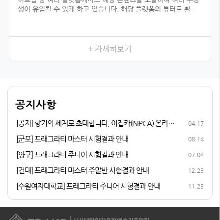
생이 유입될 수 있게 하고 있습니다. 해당 플랫폼의 튜터로 활동
하기 위해서는 전문 자격이 입증되어야 하는데, 우리 협회의 자격
과정을 듣지 않았더라면 시작하지 못했을 일이었을 것입니다.
향수를 취미로 즐기다가 조향 자격증 과정을 듣게 된 이유는, 내
가 좋아하는 일을 더 전문적으로 배워 보고 싶어서였습니다. 여러
+ 자세히보기
어코드를 발견하는 3급, 내가 생각하는 이미지의 향을 더 잘 표현
할 수 있게 해 준 2급, 향수에 많이 쓰이는 플로럴 타입을 직접 만
들어 본 1급까지 급수가 높아질수록 다양한 향을 맡고, 향과 관련
된 지식이 성장하는 저를 발견할 수 있었습니다.
다른 조향사 자격증과 비교해 봤을 때 우리 협회의 체계적인 커리
공지사항
큘럼이 마음에 들었고, 자격증 취득 후 취업 및 창업 연계 등의 든
든한 지원이 있어 자격증 과정에 참여하게 되었습니다.
[공지] 향기의 세계로 초대합니다, 이집카(ISIPCA) 온라인
04.17
퍼퓨머리 과정 안내
[군포] 프래그라티 마스터 시험결과 안내
08.14
[양구] 프래그라티 주니어 시험결과 안내
07.04
[건대] 프래그라티 마스터 주말반 시험결과 안내
12.23
[수원여자대학교] 프래그라티 주니어 시험결과 안내
11.23