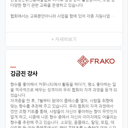
다양한 향기 관련 교육을 운영하고 있습니다.
협회에서는 교육뿐만아니라 사업을 함에 있어 각종 지원사업 공
유, 유통업체 공유, 신시장 개척, 해외 시장 진출 지원 등 다양한
분야로 지원을 하고 있습니다.
현재 플로랑을 존재할 수 있게 해주신 백남현 이사장님과 협회원
들에게 진심으로 감사드리며, 지속적으로 함께 성장 할 수 있도록
+ 자세히보기
노력하겠습니다.
김금진 강사
향수를 좋아해서 커뮤니티에서 활동을 하다가, 평소 좋아하는 일
을 적극적으로 배우는 성격이라 우리 협회의 자격 과정을 듣게 되
었습니다.
자격증을 딴 후, 7월부터 원데이 클래스를 열어, 사람들 취향에
맞는 향수를 추천해 주고 있습니다. 우리 협회의 자격 과정에서
썼던 조향 키트를 통해, 사람들이 자신이 좋아하는 향이 무엇인지
알게 하고, 시중에 나온 향수 중에서 자신의 이미지에도 어울리는
향수를 추천해 주고 있습니다. 소모임, 움클래스, 탈잉, 트립, 데
이트팝 등 여러 플랫폼에서도 해당 콘텐츠를 노출하여 여러 수강