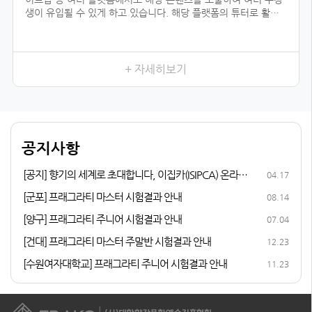
생이 유입될 수 있게 하고 있습니다. 해당 플랫폼의 튜터로 활동
하기 위해서는 전문 자격이 입증되어야 하는데, 우리 협회의 자격
과정을 듣지 않았더라면 시작하지 못했을 일이었을 것입니다.
향수를 취미로 즐기다가 조향 자격증 과정을 듣게 된 이유는, 내
가 좋아하는 일을 더 전문적으로 배워 보고 싶어서였습니다. 여러
+ 자세히보기
어코드를 발견하는 3급, 내가 생각하는 이미지의 향을 더 잘 표현
할 수 있게 해 준 2급, 향수에 많이 쓰이는 플로럴 타입을 직접 만
들어 본 1급까지 급수가 높아질수록 다양한 향을 맡고, 향과 관련
된 지식이 성장하는 저를 발견할 수 있었습니다.
다른 조향사 자격증과 비교해 봤을 때 우리 협회의 체계적인 커리
공지사항
큘럼이 마음에 들었고, 자격증 취득 후 취업 및 창업 연계 등의 든
든한 지원이 있어 자격증 과정에 참여하게 되었습니다.
[공지] 향기의 세계로 초대합니다, 이집카(ISIPCA) 온라인
04.17
퍼퓨머리 과정 안내
[군포] 프래그라티 마스터 시험결과 안내
08.14
[양구] 프래그라티 주니어 시험결과 안내
07.04
[건대] 프래그라티 마스터 주말반 시험결과 안내
12.23
[수원여자대학교] 프래그라티 주니어 시험결과 안내
11.23