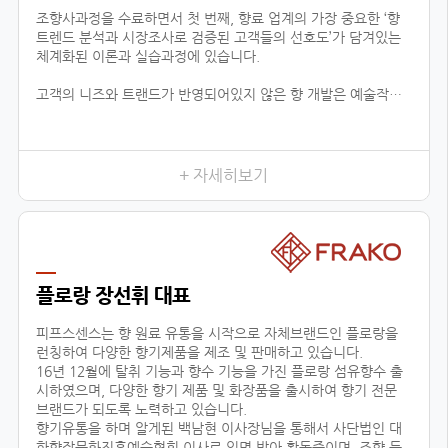
조향사과정을 수료하면서 첫 번째, 향료 업계의 가장 중요한 ‘향
트렌드 분석과 시장조사로 검증된 고객들의 선호도’가 담겨있는
체계화된 이론과 실습과정에 있습니다.
고객의 니즈와 트랜드가 반영되어있지 않은 향 개발은 예술작품
에 끝나고 상품으로서 가치가 없기 때문에 이론적인 지식은 물론
제품까지 만들어 낼 수 있는 실용적 데이터가 함께 상호작용하는
것이 중요하다고 느껴왔습니다.
이런 부분에서 향장협회의 커리큘럼은 향료 업계에 있는 모든 향
+ 자세히보기
의 타입을 체계적 분하고 습득함으로서, 제품 이해 및 분석을 위
한 이론을 잡아주며, 실질적으로 제품의 기획단계까지 연결된다
는 것이 가장 큰 장점입니다.
이는 공방창업, 브랜드출시, 향 관련 비즈니스 등의 분야에 더할
나위 없이 중요한 수업이 될 것 입니다.
플로랑 장선휘 대표
두 번째, 다양한 분야에서 접목이 가능한 교육입니다.
피프스센스는 향 원료 유통을 시작으로 자체브랜드인 플로랑을
런칭하여 다양한 향기제품을 제조 및 판매하고 있습니다.
16년 12월에 탈취 기능과 향수 기능을 가진 플로랑 섬유향수 출
시하였으며, 다양한 향기 제품 및 화장품을 출시하여 향기 전문
브랜드가 되도록 노력하고 있습니다.
향기유통을 하며 알게된 백남현 이사장님을 통해서 사단법인 대
한향장문화진흥예술협회 이사로 임명 받아 활동중이며, 조향 등