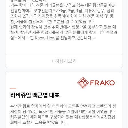
저는 향에 대한 전문 커리큘럼을 갖추고 있는 대한향장문화예술
진흥협회에서 조향전문지도사3급, 2급, 1급, 디퓨저 실무, 심리
조향사 2급, 1급 자격증을 취득하여 향에 대한 전문 지식 및 생
활, 제품의 활용도에 대한 부분을 알 수 있었습니다.
현재 향기에 관심이 있는 취미반에서 향장학을 공부하고 있는 대
학생, 향관련 제품 창업자들까지 많은 분들에게 향에 대한 수업과
실무에서 느낀 Know-How를 전달하고 있습니다.
또한 자체 브랜드 ‘센테이션’을 런칭하여, 차량용방향제, 디퓨저
등을 생산, 판매, 수출하고 있으며, 타 브랜드 제품 기획, 컨설팅
에 참여하고 있습니다.
+ 자세히보기
저와 같이
라비쥬얼 백근엽 대표
수년간 향료 업계에서 일 하면서의 고민은 안전하고 브랜드의 정
체성이 담겨있는 독자적인 제품을 개발에 대한 고찰 이였습니다.
커리큘럼이 체계적으로 구성되어 있는 대한향장문화예술진흥협
회에서 조향사 교육을 받았습니다.