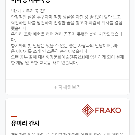
‘ 향기 가득한 꽃 길’
안정적인 삶을 추구하며 직장 생활을 하던 중 꿈 없이 앞만 보고
직진하던 나를 발견하여 진정한 꿈을 찾고자 과감히 퇴사를 결심
했습니다.
우연히 조향 체험을 하며 전혀 꿈꾸지 못했던 삶이 시작되었습니
다.
향기와의 첫 만남은 잊을 수 없는 좋은 사람과의 만남이며, 새로
운 이야기를 쓰게 된 소중한 순간이었습니다.
오랜 공부 끝에 대한향장문화예술진흥협회에 입사하게 되어 현재
향 개발 및 조향 교육을 하고 있습니다.
조향이란 말과 글로 표현할 수 없는 감정을 전달하고 느끼는 예술
적인 활동입니다.
교육 시, 창작자의 의도를 파악하기 위해 교육생 분들과 긴밀한
소통을 하며, 디테일한 조향 스킬을 코칭하고 있습니다.여러분 마
+ 자세히보기
음이 진정한 향기입니다.
삶의 향기를 마음으로 맡을 수 있는 그날까지 대한향장문화예술
진흥협회와 함께 넓은 향의 세상을 경험하세요!언제나 향기 가득
한 꽃길 걸으세요.
유미리 간사
개발자로 일을 하던 중 슬럼프가 찾아와 우연히 향수 공방 체험을