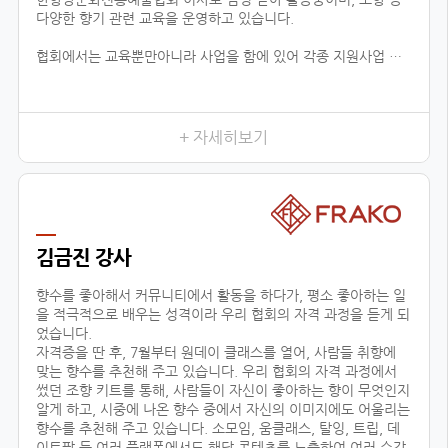
다양한 향기 관련 교육을 운영하고 있습니다.
협회에서는 교육뿐만아니라 사업을 함에 있어 각종 지원사업 공
유, 유통업체 공유, 신시장 개척, 해외 시장 진출 지원 등 다양한
분야로 지원을 하고 있습니다.
현재 플로랑을 존재할 수 있게 해주신 백남현 이사장님과 협회원
들에게 진심으로 감사드리며, 지속적으로 함께 성장 할 수 있도록
+ 자세히보기
노력하겠습니다.
김금진 강사
향수를 좋아해서 커뮤니티에서 활동을 하다가, 평소 좋아하는 일
을 적극적으로 배우는 성격이라 우리 협회의 자격 과정을 듣게 되
었습니다.
자격증을 딴 후, 7월부터 원데이 클래스를 열어, 사람들 취향에
맞는 향수를 추천해 주고 있습니다. 우리 협회의 자격 과정에서
썼던 조향 키트를 통해, 사람들이 자신이 좋아하는 향이 무엇인지
알게 하고, 시중에 나온 향수 중에서 자신의 이미지에도 어울리는
향수를 추천해 주고 있습니다. 소모임, 움클래스, 탈잉, 트립, 데
이트팝 등 여러 플랫폼에서도 해당 콘텐츠를 노출하여 여러 수강