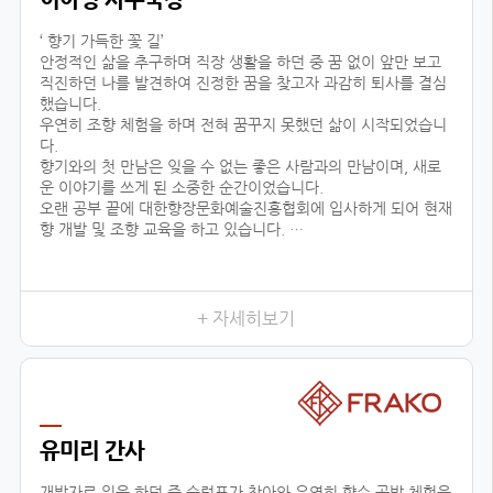
‘ 향기 가득한 꽃 길’
안정적인 삶을 추구하며 직장 생활을 하던 중 꿈 없이 앞만 보고
직진하던 나를 발견하여 진정한 꿈을 찾고자 과감히 퇴사를 결심
했습니다.
우연히 조향 체험을 하며 전혀 꿈꾸지 못했던 삶이 시작되었습니
다.
향기와의 첫 만남은 잊을 수 없는 좋은 사람과의 만남이며, 새로
운 이야기를 쓰게 된 소중한 순간이었습니다.
오랜 공부 끝에 대한향장문화예술진흥협회에 입사하게 되어 현재
향 개발 및 조향 교육을 하고 있습니다.
조향이란 말과 글로 표현할 수 없는 감정을 전달하고 느끼는 예술
적인 활동입니다.
교육 시, 창작자의 의도를 파악하기 위해 교육생 분들과 긴밀한
소통을 하며, 디테일한 조향 스킬을 코칭하고 있습니다.여러분 마
+ 자세히보기
음이 진정한 향기입니다.
삶의 향기를 마음으로 맡을 수 있는 그날까지 대한향장문화예술
진흥협회와 함께 넓은 향의 세상을 경험하세요!언제나 향기 가득
한 꽃길 걸으세요.
유미리 간사
개발자로 일을 하던 중 슬럼프가 찾아와 우연히 향수 공방 체험을