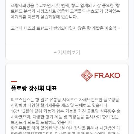
조향사과정을 수료하면서 첫 번째, 향료 업계의 가장 중요한 ‘향
트렌드 분석과 시장조사로 검증된 고객들의 선호도’가 담겨있는
체계화된 이론과 실습과정에 있습니다.
고객의 니즈와 트랜드가 반영되어있지 않은 향 개발은 예술작품
에 끝나고 상품으로서 가치가 없기 때문에 이론적인 지식은 물론
제품까지 만들어 낼 수 있는 실용적 데이터가 함께 상호작용하는
것이 중요하다고 느껴왔습니다.
이런 부분에서 향장협회의 커리큘럼은 향료 업계에 있는 모든 향
+ 자세히보기
의 타입을 체계적 분하고 습득함으로서, 제품 이해 및 분석을 위
한 이론을 잡아주며, 실질적으로 제품의 기획단계까지 연결된다
는 것이 가장 큰 장점입니다.
이는 공방창업, 브랜드출시, 향 관련 비즈니스 등의 분야에 더할
나위 없이 중요한 수업이 될 것 입니다.
플로랑 장선휘 대표
두 번째, 다양한 분야에서 접목이 가능한 교육입니다.
피프스센스는 향 원료 유통을 시작으로 자체브랜드인 플로랑을
런칭하여 다양한 향기제품을 제조 및 판매하고 있습니다.
16년 12월에 탈취 기능과 향수 기능을 가진 플로랑 섬유향수 출
시하였으며, 다양한 향기 제품 및 화장품을 출시하여 향기 전문
브랜드가 되도록 노력하고 있습니다.
향기유통을 하며 알게된 백남현 이사장님을 통해서 사단법인 대
한향장문화진흥예술협회 이사로 임명 받아 활동중이며, 조향 등