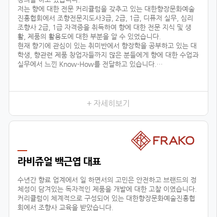
저는 향에 대한 전문 커리큘럼을 갖추고 있는 대한향장문화예술
진흥협회에서 조향전문지도사3급, 2급, 1급, 디퓨저 실무, 심리
조향사 2급, 1급 자격증을 취득하여 향에 대한 전문 지식 및 생
활, 제품의 활용도에 대한 부분을 알 수 있었습니다.
현재 향기에 관심이 있는 취미반에서 향장학을 공부하고 있는 대
학생, 향관련 제품 창업자들까지 많은 분들에게 향에 대한 수업과
실무에서 느낀 Know-How를 전달하고 있습니다.
또한 자체 브랜드 ‘센테이션’을 런칭하여, 차량용방향제, 디퓨저
등을 생산, 판매, 수출하고 있으며, 타 브랜드 제품 기획, 컨설팅
에 참여하고 있습니다.
+ 자세히보기
저와 같이
라비쥬얼 백근엽 대표
수년간 향료 업계에서 일 하면서의 고민은 안전하고 브랜드의 정
체성이 담겨있는 독자적인 제품을 개발에 대한 고찰 이였습니다.
커리큘럼이 체계적으로 구성되어 있는 대한향장문화예술진흥협
회에서 조향사 교육을 받았습니다.