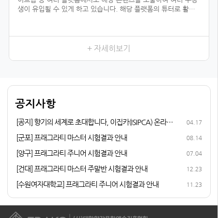
생이 유입될 수 있게 하고 있습니다. 해당 플랫폼의 튜터로 활동
하기 위해서는 전문 자격이 입증되어야 하는데, 우리 협회의 자격
과정을 듣지 않았더라면 시작하지 못했을 일이었을 것입니다.
향수를 취미로 즐기다가 조향 자격증 과정을 듣게 된 이유는, 내
가 좋아하는 일을 더 전문적으로 배워 보고 싶어서였습니다. 여러
+ 자세히보기
어코드를 발견하는 3급, 내가 생각하는 이미지의 향을 더 잘 표현
할 수 있게 해 준 2급, 향수에 많이 쓰이는 플로럴 타입을 직접 만
들어 본 1급까지 급수가 높아질수록 다양한 향을 맡고, 향과 관련
된 지식이 성장하는 저를 발견할 수 있었습니다.
다른 조향사 자격증과 비교해 봤을 때 우리 협회의 체계적인 커리
공지사항
큘럼이 마음에 들었고, 자격증 취득 후 취업 및 창업 연계 등의 든
든한 지원이 있어 자격증 과정에 참여하게 되었습니다.
[공지] 향기의 세계로 초대합니다, 이집카(ISIPCA) 온라인
04.17
퍼퓨머리 과정 안내
[군포] 프래그라티 마스터 시험결과 안내
08.14
[양구] 프래그라티 주니어 시험결과 안내
07.04
[건대] 프래그라티 마스터 주말반 시험결과 안내
12.23
[수원여자대학교] 프래그라티 주니어 시험결과 안내
11.23