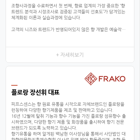
조향사과정을 수료하면서 첫 번째, 향료 업계의 가장 중요한 ‘향
트렌드 분석과 시장조사로 검증된 고객들의 선호도’가 담겨있는
체계화된 이론과 실습과정에 있습니다.
고객의 니즈와 트랜드가 반영되어있지 않은 향 개발은 예술작품
에 끝나고 상품으로서 가치가 없기 때문에 이론적인 지식은 물론
제품까지 만들어 낼 수 있는 실용적 데이터가 함께 상호작용하는
것이 중요하다고 느껴왔습니다.
이런 부분에서 향장협회의 커리큘럼은 향료 업계에 있는 모든 향
+ 자세히보기
의 타입을 체계적 분하고 습득함으로서, 제품 이해 및 분석을 위
한 이론을 잡아주며, 실질적으로 제품의 기획단계까지 연결된다
는 것이 가장 큰 장점입니다.
이는 공방창업, 브랜드출시, 향 관련 비즈니스 등의 분야에 더할
나위 없이 중요한 수업이 될 것 입니다.
플로랑 장선휘 대표
두 번째, 다양한 분야에서 접목이 가능한 교육입니다.
피프스센스는 향 원료 유통을 시작으로 자체브랜드인 플로랑을
런칭하여 다양한 향기제품을 제조 및 판매하고 있습니다.
16년 12월에 탈취 기능과 향수 기능을 가진 플로랑 섬유향수 출
시하였으며, 다양한 향기 제품 및 화장품을 출시하여 향기 전문
브랜드가 되도록 노력하고 있습니다.
향기유통을 하며 알게된 백남현 이사장님을 통해서 사단법인 대
한향장문화진흥예술협회 이사로 임명 받아 활동중이며, 조향 등