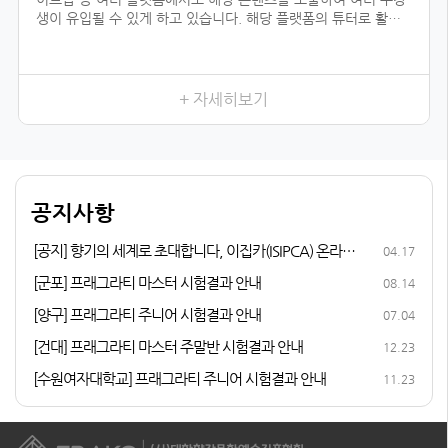
생이 유입될 수 있게 하고 있습니다. 해당 플랫폼의 튜터로 활동
하기 위해서는 전문 자격이 입증되어야 하는데, 우리 협회의 자격
과정을 듣지 않았더라면 시작하지 못했을 일이었을 것입니다.
향수를 취미로 즐기다가 조향 자격증 과정을 듣게 된 이유는, 내
가 좋아하는 일을 더 전문적으로 배워 보고 싶어서였습니다. 여러
+ 자세히보기
어코드를 발견하는 3급, 내가 생각하는 이미지의 향을 더 잘 표현
할 수 있게 해 준 2급, 향수에 많이 쓰이는 플로럴 타입을 직접 만
들어 본 1급까지 급수가 높아질수록 다양한 향을 맡고, 향과 관련
된 지식이 성장하는 저를 발견할 수 있었습니다.
다른 조향사 자격증과 비교해 봤을 때 우리 협회의 체계적인 커리
공지사항
큘럼이 마음에 들었고, 자격증 취득 후 취업 및 창업 연계 등의 든
든한 지원이 있어 자격증 과정에 참여하게 되었습니다.
[공지] 향기의 세계로 초대합니다, 이집카(ISIPCA) 온라인
04.17
퍼퓨머리 과정 안내
[군포] 프래그라티 마스터 시험결과 안내
08.14
[양구] 프래그라티 주니어 시험결과 안내
07.04
[건대] 프래그라티 마스터 주말반 시험결과 안내
12.23
[수원여자대학교] 프래그라티 주니어 시험결과 안내
11.23