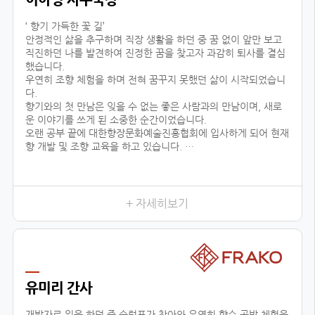
‘ 향기 가득한 꽃 길’
안정적인 삶을 추구하며 직장 생활을 하던 중 꿈 없이 앞만 보고
직진하던 나를 발견하여 진정한 꿈을 찾고자 과감히 퇴사를 결심
했습니다.
우연히 조향 체험을 하며 전혀 꿈꾸지 못했던 삶이 시작되었습니
다.
향기와의 첫 만남은 잊을 수 없는 좋은 사람과의 만남이며, 새로
운 이야기를 쓰게 된 소중한 순간이었습니다.
오랜 공부 끝에 대한향장문화예술진흥협회에 입사하게 되어 현재
향 개발 및 조향 교육을 하고 있습니다.
조향이란 말과 글로 표현할 수 없는 감정을 전달하고 느끼는 예술
적인 활동입니다.
교육 시, 창작자의 의도를 파악하기 위해 교육생 분들과 긴밀한
소통을 하며, 디테일한 조향 스킬을 코칭하고 있습니다.여러분 마
+ 자세히보기
음이 진정한 향기입니다.
삶의 향기를 마음으로 맡을 수 있는 그날까지 대한향장문화예술
진흥협회와 함께 넓은 향의 세상을 경험하세요!언제나 향기 가득
한 꽃길 걸으세요.
유미리 간사
개발자로 일을 하던 중 슬럼프가 찾아와 우연히 향수 공방 체험을