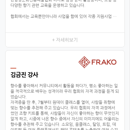
다양한 향기 관련 교육을 운영하고 있습니다.
협회에서는 교육뿐만아니라 사업을 함에 있어 각종 지원사업 공
유, 유통업체 공유, 신시장 개척, 해외 시장 진출 지원 등 다양한
분야로 지원을 하고 있습니다.
현재 플로랑을 존재할 수 있게 해주신 백남현 이사장님과 협회원
들에게 진심으로 감사드리며, 지속적으로 함께 성장 할 수 있도록
+ 자세히보기
노력하겠습니다.
김금진 강사
향수를 좋아해서 커뮤니티에서 활동을 하다가, 평소 좋아하는 일
을 적극적으로 배우는 성격이라 우리 협회의 자격 과정을 듣게 되
었습니다.
자격증을 딴 후, 7월부터 원데이 클래스를 열어, 사람들 취향에
맞는 향수를 추천해 주고 있습니다. 우리 협회의 자격 과정에서
썼던 조향 키트를 통해, 사람들이 자신이 좋아하는 향이 무엇인지
알게 하고, 시중에 나온 향수 중에서 자신의 이미지에도 어울리는
향수를 추천해 주고 있습니다. 소모임, 움클래스, 탈잉, 트립, 데
이트팝 등 여러 플랫폼에서도 해당 콘텐츠를 노출하여 여러 수강