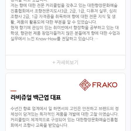
저는 향에 대한 전문 커리큘럼을 갖추고 있는 대한향장문화예술
진흥협회에서 조향전문지도사3급, 2급, 1급, 디퓨저 실무, 심리
조향사 2급, 1급 자격증을 취득하여 향에 대한 전문 지식 및 생
활, 제품의 활용도에 대한 부분을 알 수 있었습니다.
현재 향기에 관심이 있는 취미반에서 향장학을 공부하고 있는 대
학생, 향관련 제품 창업자들까지 많은 분들에게 향에 대한 수업과
실무에서 느낀 Know-How를 전달하고 있습니다.
또한 자체 브랜드 ‘센테이션’을 런칭하여, 차량용방향제, 디퓨저
등을 생산, 판매, 수출하고 있으며, 타 브랜드 제품 기획, 컨설팅
에 참여하고 있습니다.
+ 자세히보기
저와 같이
라비쥬얼 백근엽 대표
수년간 향료 업계에서 일 하면서의 고민은 안전하고 브랜드의 정
체성이 담겨있는 독자적인 제품을 개발에 대한 고찰 이였습니다.
커리큘럼이 체계적으로 구성되어 있는 대한향장문화예술진흥협
회에서 조향사 교육을 받았습니다.