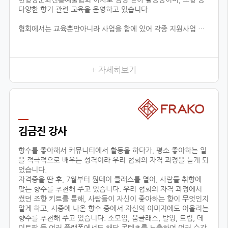
다양한 향기 관련 교육을 운영하고 있습니다.
협회에서는 교육뿐만아니라 사업을 함에 있어 각종 지원사업 공
유, 유통업체 공유, 신시장 개척, 해외 시장 진출 지원 등 다양한
분야로 지원을 하고 있습니다.
현재 플로랑을 존재할 수 있게 해주신 백남현 이사장님과 협회원
들에게 진심으로 감사드리며, 지속적으로 함께 성장 할 수 있도록
+ 자세히보기
노력하겠습니다.
김금진 강사
향수를 좋아해서 커뮤니티에서 활동을 하다가, 평소 좋아하는 일
을 적극적으로 배우는 성격이라 우리 협회의 자격 과정을 듣게 되
었습니다.
자격증을 딴 후, 7월부터 원데이 클래스를 열어, 사람들 취향에
맞는 향수를 추천해 주고 있습니다. 우리 협회의 자격 과정에서
썼던 조향 키트를 통해, 사람들이 자신이 좋아하는 향이 무엇인지
알게 하고, 시중에 나온 향수 중에서 자신의 이미지에도 어울리는
향수를 추천해 주고 있습니다. 소모임, 움클래스, 탈잉, 트립, 데
이트팝 등 여러 플랫폼에서도 해당 콘텐츠를 노출하여 여러 수강