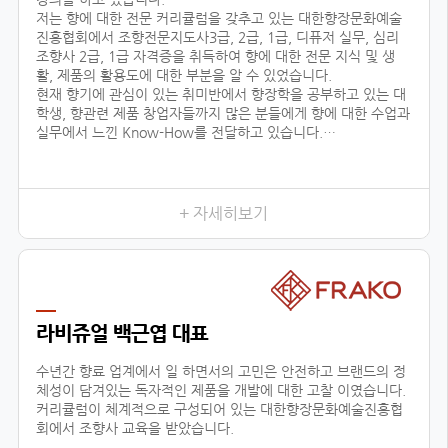
저는 향에 대한 전문 커리큘럼을 갖추고 있는 대한향장문화예술
진흥협회에서 조향전문지도사3급, 2급, 1급, 디퓨저 실무, 심리
조향사 2급, 1급 자격증을 취득하여 향에 대한 전문 지식 및 생
활, 제품의 활용도에 대한 부분을 알 수 있었습니다.
현재 향기에 관심이 있는 취미반에서 향장학을 공부하고 있는 대
학생, 향관련 제품 창업자들까지 많은 분들에게 향에 대한 수업과
실무에서 느낀 Know-How를 전달하고 있습니다.
또한 자체 브랜드 ‘센테이션’을 런칭하여, 차량용방향제, 디퓨저
등을 생산, 판매, 수출하고 있으며, 타 브랜드 제품 기획, 컨설팅
에 참여하고 있습니다.
+ 자세히보기
저와 같이
라비쥬얼 백근엽 대표
수년간 향료 업계에서 일 하면서의 고민은 안전하고 브랜드의 정
체성이 담겨있는 독자적인 제품을 개발에 대한 고찰 이였습니다.
커리큘럼이 체계적으로 구성되어 있는 대한향장문화예술진흥협
회에서 조향사 교육을 받았습니다.