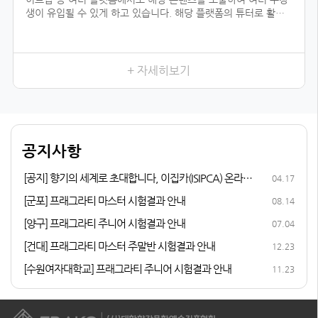
생이 유입될 수 있게 하고 있습니다. 해당 플랫폼의 튜터로 활동
하기 위해서는 전문 자격이 입증되어야 하는데, 우리 협회의 자격
과정을 듣지 않았더라면 시작하지 못했을 일이었을 것입니다.
향수를 취미로 즐기다가 조향 자격증 과정을 듣게 된 이유는, 내
가 좋아하는 일을 더 전문적으로 배워 보고 싶어서였습니다. 여러
+ 자세히보기
어코드를 발견하는 3급, 내가 생각하는 이미지의 향을 더 잘 표현
할 수 있게 해 준 2급, 향수에 많이 쓰이는 플로럴 타입을 직접 만
들어 본 1급까지 급수가 높아질수록 다양한 향을 맡고, 향과 관련
된 지식이 성장하는 저를 발견할 수 있었습니다.
다른 조향사 자격증과 비교해 봤을 때 우리 협회의 체계적인 커리
공지사항
큘럼이 마음에 들었고, 자격증 취득 후 취업 및 창업 연계 등의 든
든한 지원이 있어 자격증 과정에 참여하게 되었습니다.
[공지] 향기의 세계로 초대합니다, 이집카(ISIPCA) 온라인
04.17
퍼퓨머리 과정 안내
[군포] 프래그라티 마스터 시험결과 안내
08.14
[양구] 프래그라티 주니어 시험결과 안내
07.04
[건대] 프래그라티 마스터 주말반 시험결과 안내
12.23
[수원여자대학교] 프래그라티 주니어 시험결과 안내
11.23