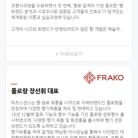
조향사과정을 수료하면서 첫 번째, 향료 업계의 가장 중요한 ‘향
트렌드 분석과 시장조사로 검증된 고객들의 선호도’가 담겨있는
체계화된 이론과 실습과정에 있습니다.
고객의 니즈와 트랜드가 반영되어있지 않은 향 개발은 예술작품
에 끝나고 상품으로서 가치가 없기 때문에 이론적인 지식은 물론
제품까지 만들어 낼 수 있는 실용적 데이터가 함께 상호작용하는
것이 중요하다고 느껴왔습니다.
이런 부분에서 향장협회의 커리큘럼은 향료 업계에 있는 모든 향
+ 자세히보기
의 타입을 체계적 분하고 습득함으로서, 제품 이해 및 분석을 위
한 이론을 잡아주며, 실질적으로 제품의 기획단계까지 연결된다
는 것이 가장 큰 장점입니다.
이는 공방창업, 브랜드출시, 향 관련 비즈니스 등의 분야에 더할
나위 없이 중요한 수업이 될 것 입니다.
플로랑 장선휘 대표
두 번째, 다양한 분야에서 접목이 가능한 교육입니다.
피프스센스는 향 원료 유통을 시작으로 자체브랜드인 플로랑을
런칭하여 다양한 향기제품을 제조 및 판매하고 있습니다.
16년 12월에 탈취 기능과 향수 기능을 가진 플로랑 섬유향수 출
시하였으며, 다양한 향기 제품 및 화장품을 출시하여 향기 전문
브랜드가 되도록 노력하고 있습니다.
향기유통을 하며 알게된 백남현 이사장님을 통해서 사단법인 대
한향장문화진흥예술협회 이사로 임명 받아 활동중이며, 조향 등