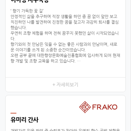
‘ 향기 가득한 꽃 길’
안정적인 삶을 추구하며 직장 생활을 하던 중 꿈 없이 앞만 보고
직진하던 나를 발견하여 진정한 꿈을 찾고자 과감히 퇴사를 결심
했습니다.
우연히 조향 체험을 하며 전혀 꿈꾸지 못했던 삶이 시작되었습니
다.
향기와의 첫 만남은 잊을 수 없는 좋은 사람과의 만남이며, 새로
운 이야기를 쓰게 된 소중한 순간이었습니다.
오랜 공부 끝에 대한향장문화예술진흥협회에 입사하게 되어 현재
향 개발 및 조향 교육을 하고 있습니다.
조향이란 말과 글로 표현할 수 없는 감정을 전달하고 느끼는 예술
적인 활동입니다.
교육 시, 창작자의 의도를 파악하기 위해 교육생 분들과 긴밀한
소통을 하며, 디테일한 조향 스킬을 코칭하고 있습니다.여러분 마
+ 자세히보기
음이 진정한 향기입니다.
삶의 향기를 마음으로 맡을 수 있는 그날까지 대한향장문화예술
진흥협회와 함께 넓은 향의 세상을 경험하세요!언제나 향기 가득
한 꽃길 걸으세요.
유미리 간사
개발자로 일을 하던 중 슬럼프가 찾아와 우연히 향수 공방 체험을