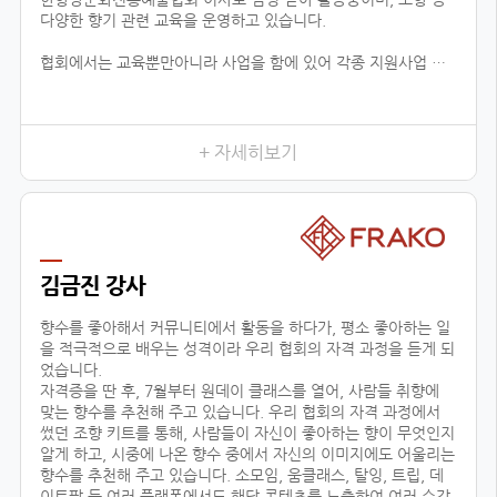
다양한 향기 관련 교육을 운영하고 있습니다.
협회에서는 교육뿐만아니라 사업을 함에 있어 각종 지원사업 공
유, 유통업체 공유, 신시장 개척, 해외 시장 진출 지원 등 다양한
분야로 지원을 하고 있습니다.
현재 플로랑을 존재할 수 있게 해주신 백남현 이사장님과 협회원
들에게 진심으로 감사드리며, 지속적으로 함께 성장 할 수 있도록
+ 자세히보기
노력하겠습니다.
김금진 강사
향수를 좋아해서 커뮤니티에서 활동을 하다가, 평소 좋아하는 일
을 적극적으로 배우는 성격이라 우리 협회의 자격 과정을 듣게 되
었습니다.
자격증을 딴 후, 7월부터 원데이 클래스를 열어, 사람들 취향에
맞는 향수를 추천해 주고 있습니다. 우리 협회의 자격 과정에서
썼던 조향 키트를 통해, 사람들이 자신이 좋아하는 향이 무엇인지
알게 하고, 시중에 나온 향수 중에서 자신의 이미지에도 어울리는
향수를 추천해 주고 있습니다. 소모임, 움클래스, 탈잉, 트립, 데
이트팝 등 여러 플랫폼에서도 해당 콘텐츠를 노출하여 여러 수강