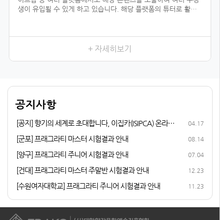
생이 유입될 수 있게 하고 있습니다. 해당 플랫폼의 튜터로 활동
하기 위해서는 전문 자격이 입증되어야 하는데, 우리 협회의 자격
과정을 듣지 않았더라면 시작하지 못했을 일이었을 것입니다.
향수를 취미로 즐기다가 조향 자격증 과정을 듣게 된 이유는, 내
가 좋아하는 일을 더 전문적으로 배워 보고 싶어서였습니다. 여러
+ 자세히보기
어코드를 발견하는 3급, 내가 생각하는 이미지의 향을 더 잘 표현
할 수 있게 해 준 2급, 향수에 많이 쓰이는 플로럴 타입을 직접 만
들어 본 1급까지 급수가 높아질수록 다양한 향을 맡고, 향과 관련
된 지식이 성장하는 저를 발견할 수 있었습니다.
다른 조향사 자격증과 비교해 봤을 때 우리 협회의 체계적인 커리
공지사항
큘럼이 마음에 들었고, 자격증 취득 후 취업 및 창업 연계 등의 든
든한 지원이 있어 자격증 과정에 참여하게 되었습니다.
[공지] 향기의 세계로 초대합니다, 이집카(ISIPCA) 온라인
04.17
퍼퓨머리 과정 안내
[군포] 프래그라티 마스터 시험결과 안내
08.14
[양구] 프래그라티 주니어 시험결과 안내
07.04
[건대] 프래그라티 마스터 주말반 시험결과 안내
12.23
[수원여자대학교] 프래그라티 주니어 시험결과 안내
11.23