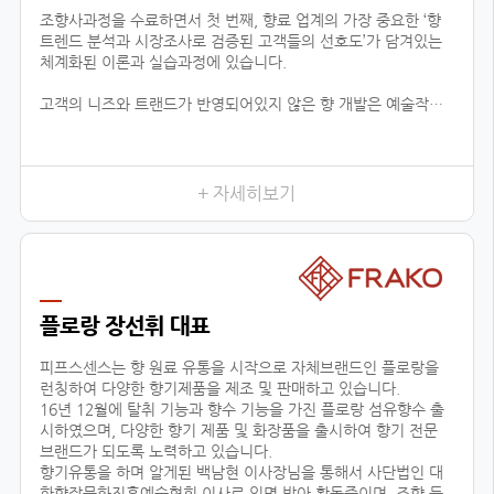
조향사과정을 수료하면서 첫 번째, 향료 업계의 가장 중요한 ‘향
트렌드 분석과 시장조사로 검증된 고객들의 선호도’가 담겨있는
체계화된 이론과 실습과정에 있습니다.
고객의 니즈와 트랜드가 반영되어있지 않은 향 개발은 예술작품
에 끝나고 상품으로서 가치가 없기 때문에 이론적인 지식은 물론
제품까지 만들어 낼 수 있는 실용적 데이터가 함께 상호작용하는
것이 중요하다고 느껴왔습니다.
이런 부분에서 향장협회의 커리큘럼은 향료 업계에 있는 모든 향
+ 자세히보기
의 타입을 체계적 분하고 습득함으로서, 제품 이해 및 분석을 위
한 이론을 잡아주며, 실질적으로 제품의 기획단계까지 연결된다
는 것이 가장 큰 장점입니다.
이는 공방창업, 브랜드출시, 향 관련 비즈니스 등의 분야에 더할
나위 없이 중요한 수업이 될 것 입니다.
플로랑 장선휘 대표
두 번째, 다양한 분야에서 접목이 가능한 교육입니다.
피프스센스는 향 원료 유통을 시작으로 자체브랜드인 플로랑을
런칭하여 다양한 향기제품을 제조 및 판매하고 있습니다.
16년 12월에 탈취 기능과 향수 기능을 가진 플로랑 섬유향수 출
시하였으며, 다양한 향기 제품 및 화장품을 출시하여 향기 전문
브랜드가 되도록 노력하고 있습니다.
향기유통을 하며 알게된 백남현 이사장님을 통해서 사단법인 대
한향장문화진흥예술협회 이사로 임명 받아 활동중이며, 조향 등