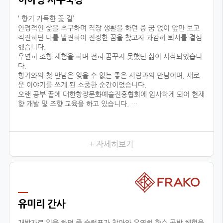
‘ 향기 가득한 꽃 길’
안정적인 삶을 추구하며 직장 생활을 하던 중 꿈 없이 앞만 보고
직진하던 나를 발견하여 진정한 꿈을 찾고자 과감히 퇴사를 결심
했습니다.
우연히 조향 체험을 하며 전혀 꿈꾸지 못했던 삶이 시작되었습니
다.
향기와의 첫 만남은 잊을 수 없는 좋은 사람과의 만남이며, 새로
운 이야기를 쓰게 된 소중한 순간이었습니다.
오랜 공부 끝에 대한향장문화예술진흥협회에 입사하게 되어 현재
향 개발 및 조향 교육을 하고 있습니다.
조향이란 말과 글로 표현할 수 없는 감정을 전달하고 느끼는 예술
적인 활동입니다.
교육 시, 창작자의 의도를 파악하기 위해 교육생 분들과 긴밀한
소통을 하며, 디테일한 조향 스킬을 코칭하고 있습니다.여러분 마
+ 자세히보기
음이 진정한 향기입니다.
삶의 향기를 마음으로 맡을 수 있는 그날까지 대한향장문화예술
진흥협회와 함께 넓은 향의 세상을 경험하세요!언제나 향기 가득
한 꽃길 걸으세요.
유미리 간사
개발자로 일을 하던 중 슬럼프가 찾아와 우연히 향수 공방 체험을