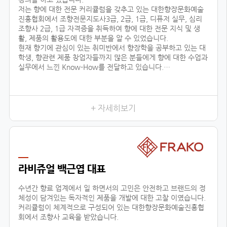
저는 향에 대한 전문 커리큘럼을 갖추고 있는 대한향장문화예술
진흥협회에서 조향전문지도사3급, 2급, 1급, 디퓨저 실무, 심리
조향사 2급, 1급 자격증을 취득하여 향에 대한 전문 지식 및 생
활, 제품의 활용도에 대한 부분을 알 수 있었습니다.
현재 향기에 관심이 있는 취미반에서 향장학을 공부하고 있는 대
학생, 향관련 제품 창업자들까지 많은 분들에게 향에 대한 수업과
실무에서 느낀 Know-How를 전달하고 있습니다.
또한 자체 브랜드 ‘센테이션’을 런칭하여, 차량용방향제, 디퓨저
등을 생산, 판매, 수출하고 있으며, 타 브랜드 제품 기획, 컨설팅
에 참여하고 있습니다.
+ 자세히보기
저와 같이
라비쥬얼 백근엽 대표
수년간 향료 업계에서 일 하면서의 고민은 안전하고 브랜드의 정
체성이 담겨있는 독자적인 제품을 개발에 대한 고찰 이였습니다.
커리큘럼이 체계적으로 구성되어 있는 대한향장문화예술진흥협
회에서 조향사 교육을 받았습니다.