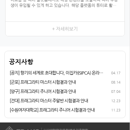
생이 유입될 수 있게 하고 있습니다. 해당 플랫폼의 튜터로 활동
하기 위해서는 전문 자격이 입증되어야 하는데, 우리 협회의 자격
과정을 듣지 않았더라면 시작하지 못했을 일이었을 것입니다.
향수를 취미로 즐기다가 조향 자격증 과정을 듣게 된 이유는, 내
가 좋아하는 일을 더 전문적으로 배워 보고 싶어서였습니다. 여러
+ 자세히보기
어코드를 발견하는 3급, 내가 생각하는 이미지의 향을 더 잘 표현
할 수 있게 해 준 2급, 향수에 많이 쓰이는 플로럴 타입을 직접 만
들어 본 1급까지 급수가 높아질수록 다양한 향을 맡고, 향과 관련
된 지식이 성장하는 저를 발견할 수 있었습니다.
다른 조향사 자격증과 비교해 봤을 때 우리 협회의 체계적인 커리
공지사항
큘럼이 마음에 들었고, 자격증 취득 후 취업 및 창업 연계 등의 든
든한 지원이 있어 자격증 과정에 참여하게 되었습니다.
[공지] 향기의 세계로 초대합니다, 이집카(ISIPCA) 온라인
04.17
퍼퓨머리 과정 안내
[군포] 프래그라티 마스터 시험결과 안내
08.14
[양구] 프래그라티 주니어 시험결과 안내
07.04
[건대] 프래그라티 마스터 주말반 시험결과 안내
12.23
[수원여자대학교] 프래그라티 주니어 시험결과 안내
11.23