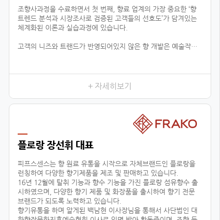
조향사과정을 수료하면서 첫 번째, 향료 업계의 가장 중요한 ‘향
트렌드 분석과 시장조사로 검증된 고객들의 선호도’가 담겨있는
체계화된 이론과 실습과정에 있습니다.
고객의 니즈와 트랜드가 반영되어있지 않은 향 개발은 예술작품
에 끝나고 상품으로서 가치가 없기 때문에 이론적인 지식은 물론
제품까지 만들어 낼 수 있는 실용적 데이터가 함께 상호작용하는
것이 중요하다고 느껴왔습니다.
이런 부분에서 향장협회의 커리큘럼은 향료 업계에 있는 모든 향
+ 자세히보기
의 타입을 체계적 분하고 습득함으로서, 제품 이해 및 분석을 위
한 이론을 잡아주며, 실질적으로 제품의 기획단계까지 연결된다
는 것이 가장 큰 장점입니다.
이는 공방창업, 브랜드출시, 향 관련 비즈니스 등의 분야에 더할
나위 없이 중요한 수업이 될 것 입니다.
플로랑 장선휘 대표
두 번째, 다양한 분야에서 접목이 가능한 교육입니다.
피프스센스는 향 원료 유통을 시작으로 자체브랜드인 플로랑을
런칭하여 다양한 향기제품을 제조 및 판매하고 있습니다.
16년 12월에 탈취 기능과 향수 기능을 가진 플로랑 섬유향수 출
시하였으며, 다양한 향기 제품 및 화장품을 출시하여 향기 전문
브랜드가 되도록 노력하고 있습니다.
향기유통을 하며 알게된 백남현 이사장님을 통해서 사단법인 대
한향장문화진흥예술협회 이사로 임명 받아 활동중이며, 조향 등