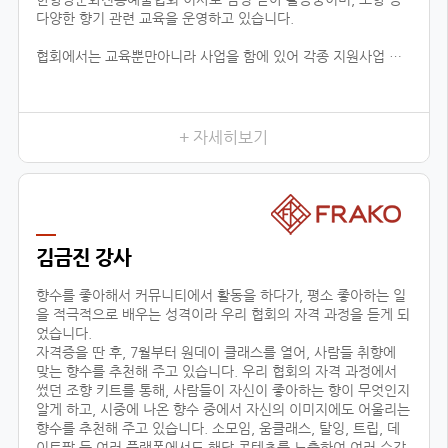
다양한 향기 관련 교육을 운영하고 있습니다.
협회에서는 교육뿐만아니라 사업을 함에 있어 각종 지원사업 공
유, 유통업체 공유, 신시장 개척, 해외 시장 진출 지원 등 다양한
분야로 지원을 하고 있습니다.
현재 플로랑을 존재할 수 있게 해주신 백남현 이사장님과 협회원
들에게 진심으로 감사드리며, 지속적으로 함께 성장 할 수 있도록
+ 자세히보기
노력하겠습니다.
김금진 강사
향수를 좋아해서 커뮤니티에서 활동을 하다가, 평소 좋아하는 일
을 적극적으로 배우는 성격이라 우리 협회의 자격 과정을 듣게 되
었습니다.
자격증을 딴 후, 7월부터 원데이 클래스를 열어, 사람들 취향에
맞는 향수를 추천해 주고 있습니다. 우리 협회의 자격 과정에서
썼던 조향 키트를 통해, 사람들이 자신이 좋아하는 향이 무엇인지
알게 하고, 시중에 나온 향수 중에서 자신의 이미지에도 어울리는
향수를 추천해 주고 있습니다. 소모임, 움클래스, 탈잉, 트립, 데
이트팝 등 여러 플랫폼에서도 해당 콘텐츠를 노출하여 여러 수강