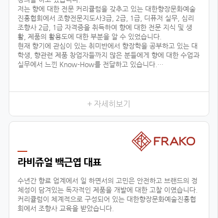
저는 향에 대한 전문 커리큘럼을 갖추고 있는 대한향장문화예술
진흥협회에서 조향전문지도사3급, 2급, 1급, 디퓨저 실무, 심리
조향사 2급, 1급 자격증을 취득하여 향에 대한 전문 지식 및 생
활, 제품의 활용도에 대한 부분을 알 수 있었습니다.
현재 향기에 관심이 있는 취미반에서 향장학을 공부하고 있는 대
학생, 향관련 제품 창업자들까지 많은 분들에게 향에 대한 수업과
실무에서 느낀 Know-How를 전달하고 있습니다.
또한 자체 브랜드 ‘센테이션’을 런칭하여, 차량용방향제, 디퓨저
등을 생산, 판매, 수출하고 있으며, 타 브랜드 제품 기획, 컨설팅
에 참여하고 있습니다.
+ 자세히보기
저와 같이
라비쥬얼 백근엽 대표
수년간 향료 업계에서 일 하면서의 고민은 안전하고 브랜드의 정
체성이 담겨있는 독자적인 제품을 개발에 대한 고찰 이였습니다.
커리큘럼이 체계적으로 구성되어 있는 대한향장문화예술진흥협
회에서 조향사 교육을 받았습니다.