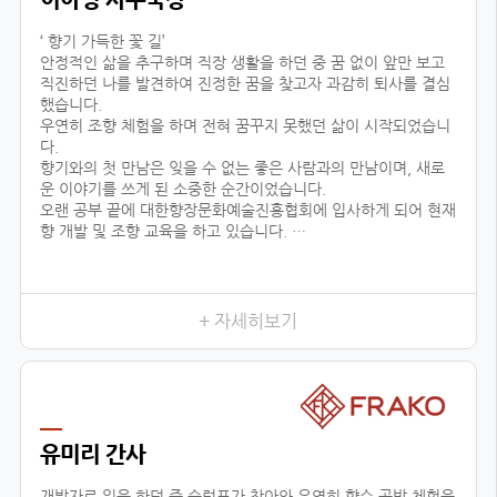
‘ 향기 가득한 꽃 길’
안정적인 삶을 추구하며 직장 생활을 하던 중 꿈 없이 앞만 보고
직진하던 나를 발견하여 진정한 꿈을 찾고자 과감히 퇴사를 결심
했습니다.
우연히 조향 체험을 하며 전혀 꿈꾸지 못했던 삶이 시작되었습니
다.
향기와의 첫 만남은 잊을 수 없는 좋은 사람과의 만남이며, 새로
운 이야기를 쓰게 된 소중한 순간이었습니다.
오랜 공부 끝에 대한향장문화예술진흥협회에 입사하게 되어 현재
향 개발 및 조향 교육을 하고 있습니다.
조향이란 말과 글로 표현할 수 없는 감정을 전달하고 느끼는 예술
적인 활동입니다.
교육 시, 창작자의 의도를 파악하기 위해 교육생 분들과 긴밀한
소통을 하며, 디테일한 조향 스킬을 코칭하고 있습니다.여러분 마
+ 자세히보기
음이 진정한 향기입니다.
삶의 향기를 마음으로 맡을 수 있는 그날까지 대한향장문화예술
진흥협회와 함께 넓은 향의 세상을 경험하세요!언제나 향기 가득
한 꽃길 걸으세요.
유미리 간사
개발자로 일을 하던 중 슬럼프가 찾아와 우연히 향수 공방 체험을