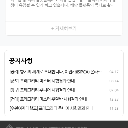
생이 유입될 수 있게 하고 있습니다. 해당 플랫폼의 튜터로 활동
하기 위해서는 전문 자격이 입증되어야 하는데, 우리 협회의 자격
과정을 듣지 않았더라면 시작하지 못했을 일이었을 것입니다.
향수를 취미로 즐기다가 조향 자격증 과정을 듣게 된 이유는, 내
가 좋아하는 일을 더 전문적으로 배워 보고 싶어서였습니다. 여러
+ 자세히보기
어코드를 발견하는 3급, 내가 생각하는 이미지의 향을 더 잘 표현
할 수 있게 해 준 2급, 향수에 많이 쓰이는 플로럴 타입을 직접 만
들어 본 1급까지 급수가 높아질수록 다양한 향을 맡고, 향과 관련
된 지식이 성장하는 저를 발견할 수 있었습니다.
다른 조향사 자격증과 비교해 봤을 때 우리 협회의 체계적인 커리
공지사항
큘럼이 마음에 들었고, 자격증 취득 후 취업 및 창업 연계 등의 든
든한 지원이 있어 자격증 과정에 참여하게 되었습니다.
[공지] 향기의 세계로 초대합니다, 이집카(ISIPCA) 온라인
04.17
퍼퓨머리 과정 안내
[군포] 프래그라티 마스터 시험결과 안내
08.14
[양구] 프래그라티 주니어 시험결과 안내
07.04
[건대] 프래그라티 마스터 주말반 시험결과 안내
12.23
[수원여자대학교] 프래그라티 주니어 시험결과 안내
11.23