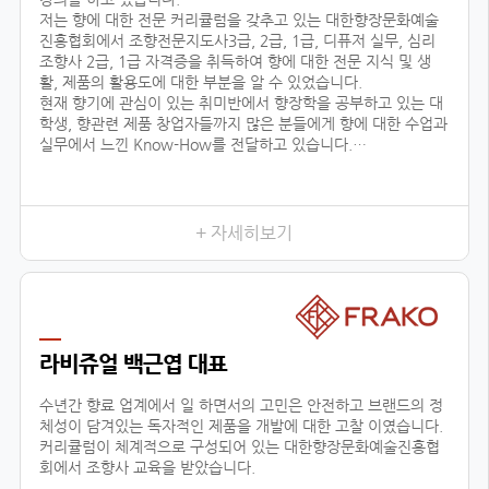
저는 향에 대한 전문 커리큘럼을 갖추고 있는 대한향장문화예술
진흥협회에서 조향전문지도사3급, 2급, 1급, 디퓨저 실무, 심리
조향사 2급, 1급 자격증을 취득하여 향에 대한 전문 지식 및 생
활, 제품의 활용도에 대한 부분을 알 수 있었습니다.
현재 향기에 관심이 있는 취미반에서 향장학을 공부하고 있는 대
학생, 향관련 제품 창업자들까지 많은 분들에게 향에 대한 수업과
실무에서 느낀 Know-How를 전달하고 있습니다.
또한 자체 브랜드 ‘센테이션’을 런칭하여, 차량용방향제, 디퓨저
등을 생산, 판매, 수출하고 있으며, 타 브랜드 제품 기획, 컨설팅
에 참여하고 있습니다.
+ 자세히보기
저와 같이
라비쥬얼 백근엽 대표
수년간 향료 업계에서 일 하면서의 고민은 안전하고 브랜드의 정
체성이 담겨있는 독자적인 제품을 개발에 대한 고찰 이였습니다.
커리큘럼이 체계적으로 구성되어 있는 대한향장문화예술진흥협
회에서 조향사 교육을 받았습니다.