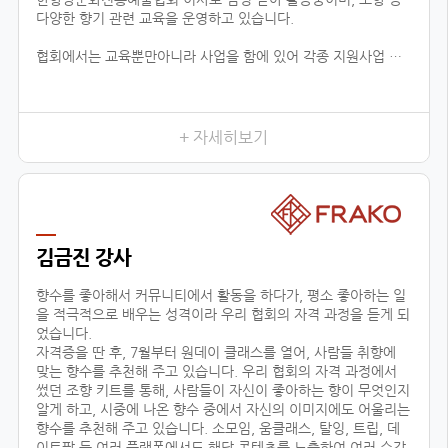
다양한 향기 관련 교육을 운영하고 있습니다.
협회에서는 교육뿐만아니라 사업을 함에 있어 각종 지원사업 공
유, 유통업체 공유, 신시장 개척, 해외 시장 진출 지원 등 다양한
분야로 지원을 하고 있습니다.
현재 플로랑을 존재할 수 있게 해주신 백남현 이사장님과 협회원
들에게 진심으로 감사드리며, 지속적으로 함께 성장 할 수 있도록
+ 자세히보기
노력하겠습니다.
김금진 강사
향수를 좋아해서 커뮤니티에서 활동을 하다가, 평소 좋아하는 일
을 적극적으로 배우는 성격이라 우리 협회의 자격 과정을 듣게 되
었습니다.
자격증을 딴 후, 7월부터 원데이 클래스를 열어, 사람들 취향에
맞는 향수를 추천해 주고 있습니다. 우리 협회의 자격 과정에서
썼던 조향 키트를 통해, 사람들이 자신이 좋아하는 향이 무엇인지
알게 하고, 시중에 나온 향수 중에서 자신의 이미지에도 어울리는
향수를 추천해 주고 있습니다. 소모임, 움클래스, 탈잉, 트립, 데
이트팝 등 여러 플랫폼에서도 해당 콘텐츠를 노출하여 여러 수강