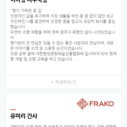
‘ 향기 가득한 꽃 길’
안정적인 삶을 추구하며 직장 생활을 하던 중 꿈 없이 앞만 보고
직진하던 나를 발견하여 진정한 꿈을 찾고자 과감히 퇴사를 결심
했습니다.
우연히 조향 체험을 하며 전혀 꿈꾸지 못했던 삶이 시작되었습니
다.
향기와의 첫 만남은 잊을 수 없는 좋은 사람과의 만남이며, 새로
운 이야기를 쓰게 된 소중한 순간이었습니다.
오랜 공부 끝에 대한향장문화예술진흥협회에 입사하게 되어 현재
향 개발 및 조향 교육을 하고 있습니다.
조향이란 말과 글로 표현할 수 없는 감정을 전달하고 느끼는 예술
적인 활동입니다.
교육 시, 창작자의 의도를 파악하기 위해 교육생 분들과 긴밀한
소통을 하며, 디테일한 조향 스킬을 코칭하고 있습니다.여러분 마
+ 자세히보기
음이 진정한 향기입니다.
삶의 향기를 마음으로 맡을 수 있는 그날까지 대한향장문화예술
진흥협회와 함께 넓은 향의 세상을 경험하세요!언제나 향기 가득
한 꽃길 걸으세요.
유미리 간사
개발자로 일을 하던 중 슬럼프가 찾아와 우연히 향수 공방 체험을