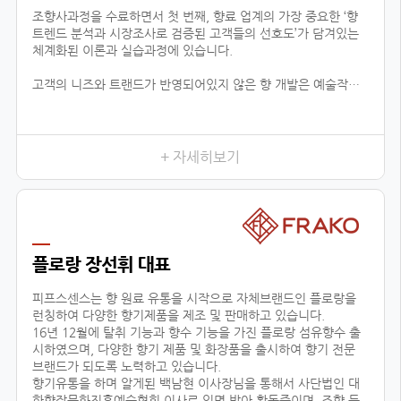
조향사과정을 수료하면서 첫 번째, 향료 업계의 가장 중요한 ‘향
트렌드 분석과 시장조사로 검증된 고객들의 선호도’가 담겨있는
체계화된 이론과 실습과정에 있습니다.
고객의 니즈와 트랜드가 반영되어있지 않은 향 개발은 예술작품
에 끝나고 상품으로서 가치가 없기 때문에 이론적인 지식은 물론
제품까지 만들어 낼 수 있는 실용적 데이터가 함께 상호작용하는
것이 중요하다고 느껴왔습니다.
이런 부분에서 향장협회의 커리큘럼은 향료 업계에 있는 모든 향
+ 자세히보기
의 타입을 체계적 분하고 습득함으로서, 제품 이해 및 분석을 위
한 이론을 잡아주며, 실질적으로 제품의 기획단계까지 연결된다
는 것이 가장 큰 장점입니다.
이는 공방창업, 브랜드출시, 향 관련 비즈니스 등의 분야에 더할
나위 없이 중요한 수업이 될 것 입니다.
플로랑 장선휘 대표
두 번째, 다양한 분야에서 접목이 가능한 교육입니다.
피프스센스는 향 원료 유통을 시작으로 자체브랜드인 플로랑을
런칭하여 다양한 향기제품을 제조 및 판매하고 있습니다.
16년 12월에 탈취 기능과 향수 기능을 가진 플로랑 섬유향수 출
시하였으며, 다양한 향기 제품 및 화장품을 출시하여 향기 전문
브랜드가 되도록 노력하고 있습니다.
향기유통을 하며 알게된 백남현 이사장님을 통해서 사단법인 대
한향장문화진흥예술협회 이사로 임명 받아 활동중이며, 조향 등