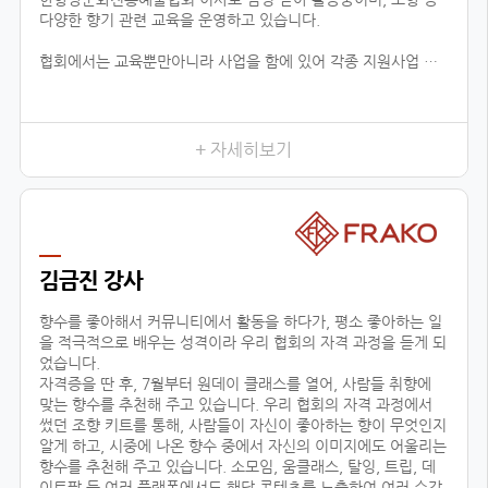
다양한 향기 관련 교육을 운영하고 있습니다.
협회에서는 교육뿐만아니라 사업을 함에 있어 각종 지원사업 공
유, 유통업체 공유, 신시장 개척, 해외 시장 진출 지원 등 다양한
분야로 지원을 하고 있습니다.
현재 플로랑을 존재할 수 있게 해주신 백남현 이사장님과 협회원
들에게 진심으로 감사드리며, 지속적으로 함께 성장 할 수 있도록
+ 자세히보기
노력하겠습니다.
김금진 강사
향수를 좋아해서 커뮤니티에서 활동을 하다가, 평소 좋아하는 일
을 적극적으로 배우는 성격이라 우리 협회의 자격 과정을 듣게 되
었습니다.
자격증을 딴 후, 7월부터 원데이 클래스를 열어, 사람들 취향에
맞는 향수를 추천해 주고 있습니다. 우리 협회의 자격 과정에서
썼던 조향 키트를 통해, 사람들이 자신이 좋아하는 향이 무엇인지
알게 하고, 시중에 나온 향수 중에서 자신의 이미지에도 어울리는
향수를 추천해 주고 있습니다. 소모임, 움클래스, 탈잉, 트립, 데
이트팝 등 여러 플랫폼에서도 해당 콘텐츠를 노출하여 여러 수강