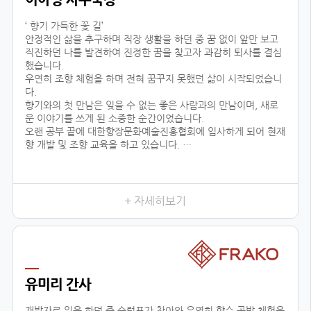
‘ 향기 가득한 꽃 길’
안정적인 삶을 추구하며 직장 생활을 하던 중 꿈 없이 앞만 보고
직진하던 나를 발견하여 진정한 꿈을 찾고자 과감히 퇴사를 결심
했습니다.
우연히 조향 체험을 하며 전혀 꿈꾸지 못했던 삶이 시작되었습니
다.
향기와의 첫 만남은 잊을 수 없는 좋은 사람과의 만남이며, 새로
운 이야기를 쓰게 된 소중한 순간이었습니다.
오랜 공부 끝에 대한향장문화예술진흥협회에 입사하게 되어 현재
향 개발 및 조향 교육을 하고 있습니다.
조향이란 말과 글로 표현할 수 없는 감정을 전달하고 느끼는 예술
적인 활동입니다.
교육 시, 창작자의 의도를 파악하기 위해 교육생 분들과 긴밀한
소통을 하며, 디테일한 조향 스킬을 코칭하고 있습니다.여러분 마
+ 자세히보기
음이 진정한 향기입니다.
삶의 향기를 마음으로 맡을 수 있는 그날까지 대한향장문화예술
진흥협회와 함께 넓은 향의 세상을 경험하세요!언제나 향기 가득
한 꽃길 걸으세요.
유미리 간사
개발자로 일을 하던 중 슬럼프가 찾아와 우연히 향수 공방 체험을