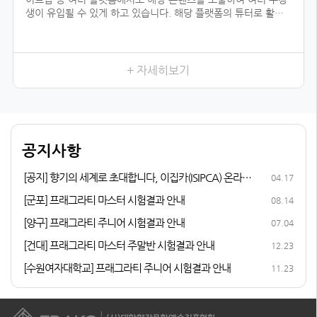
생이 유입될 수 있게 하고 있습니다. 해당 플랫폼의 튜터로 활동
하기 위해서는 전문 자격이 입증되어야 하는데, 우리 협회의 자격
과정을 듣지 않았더라면 시작하지 못했을 일이었을 것입니다.
향수를 취미로 즐기다가 조향 자격증 과정을 듣게 된 이유는, 내
가 좋아하는 일을 더 전문적으로 배워 보고 싶어서였습니다. 여러
+ 자세히보기
어코드를 발견하는 3급, 내가 생각하는 이미지의 향을 더 잘 표현
할 수 있게 해 준 2급, 향수에 많이 쓰이는 플로럴 타입을 직접 만
들어 본 1급까지 급수가 높아질수록 다양한 향을 맡고, 향과 관련
된 지식이 성장하는 저를 발견할 수 있었습니다.
다른 조향사 자격증과 비교해 봤을 때 우리 협회의 체계적인 커리
공지사항
큘럼이 마음에 들었고, 자격증 취득 후 취업 및 창업 연계 등의 든
든한 지원이 있어 자격증 과정에 참여하게 되었습니다.
[공지] 향기의 세계로 초대합니다, 이집카(ISIPCA) 온라인
04.17
퍼퓨머리 과정 안내
[군포] 프래그라티 마스터 시험결과 안내
08.14
[양구] 프래그라티 주니어 시험결과 안내
07.04
[건대] 프래그라티 마스터 주말반 시험결과 안내
12.23
[수원여자대학교] 프래그라티 주니어 시험결과 안내
11.23