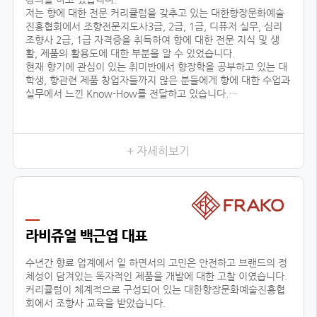
저는 향에 대한 전문 커리큘럼을 갖추고 있는 대한향장문화예술
진흥협회에서 조향전문지도사3급, 2급, 1급, 디퓨저 실무, 심리
조향사 2급, 1급 자격증을 취득하여 향에 대한 전문 지식 및 생
활, 제품의 활용도에 대한 부분을 알 수 있었습니다.
현재 향기에 관심이 있는 취미반에서 향장학을 공부하고 있는 대
학생, 향관련 제품 창업자들까지 많은 분들에게 향에 대한 수업과
실무에서 느낀 Know-How를 전달하고 있습니다.
또한 자체 브랜드 ‘센테이션’을 런칭하여, 차량용방향제, 디퓨저
등을 생산, 판매, 수출하고 있으며, 타 브랜드 제품 기획, 컨설팅
에 참여하고 있습니다.
+ 자세히보기
저와 같이
라비쥬얼 백근엽 대표
수년간 향료 업계에서 일 하면서의 고민은 안전하고 브랜드의 정
체성이 담겨있는 독자적인 제품을 개발에 대한 고찰 이였습니다.
커리큘럼이 체계적으로 구성되어 있는 대한향장문화예술진흥협
회에서 조향사 교육을 받았습니다.