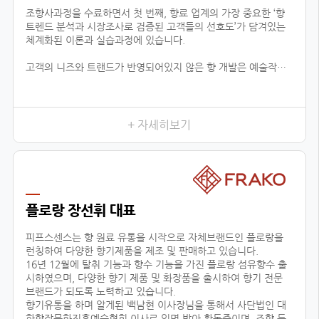
조향사과정을 수료하면서 첫 번째, 향료 업계의 가장 중요한 ‘향
트렌드 분석과 시장조사로 검증된 고객들의 선호도’가 담겨있는
체계화된 이론과 실습과정에 있습니다.
고객의 니즈와 트랜드가 반영되어있지 않은 향 개발은 예술작품
에 끝나고 상품으로서 가치가 없기 때문에 이론적인 지식은 물론
제품까지 만들어 낼 수 있는 실용적 데이터가 함께 상호작용하는
것이 중요하다고 느껴왔습니다.
이런 부분에서 향장협회의 커리큘럼은 향료 업계에 있는 모든 향
+ 자세히보기
의 타입을 체계적 분하고 습득함으로서, 제품 이해 및 분석을 위
한 이론을 잡아주며, 실질적으로 제품의 기획단계까지 연결된다
는 것이 가장 큰 장점입니다.
이는 공방창업, 브랜드출시, 향 관련 비즈니스 등의 분야에 더할
나위 없이 중요한 수업이 될 것 입니다.
플로랑 장선휘 대표
두 번째, 다양한 분야에서 접목이 가능한 교육입니다.
피프스센스는 향 원료 유통을 시작으로 자체브랜드인 플로랑을
런칭하여 다양한 향기제품을 제조 및 판매하고 있습니다.
16년 12월에 탈취 기능과 향수 기능을 가진 플로랑 섬유향수 출
시하였으며, 다양한 향기 제품 및 화장품을 출시하여 향기 전문
브랜드가 되도록 노력하고 있습니다.
향기유통을 하며 알게된 백남현 이사장님을 통해서 사단법인 대
한향장문화진흥예술협회 이사로 임명 받아 활동중이며, 조향 등