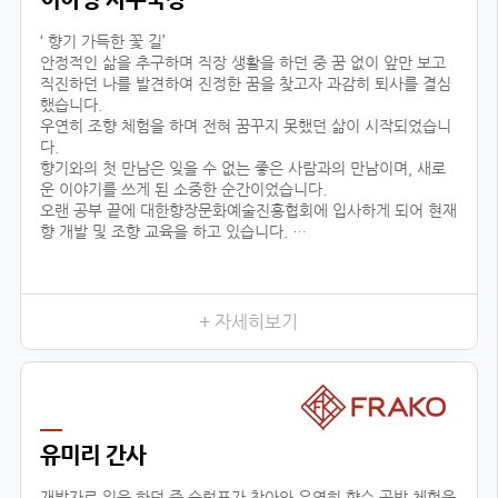
‘ 향기 가득한 꽃 길’
안정적인 삶을 추구하며 직장 생활을 하던 중 꿈 없이 앞만 보고
직진하던 나를 발견하여 진정한 꿈을 찾고자 과감히 퇴사를 결심
했습니다.
우연히 조향 체험을 하며 전혀 꿈꾸지 못했던 삶이 시작되었습니
다.
향기와의 첫 만남은 잊을 수 없는 좋은 사람과의 만남이며, 새로
운 이야기를 쓰게 된 소중한 순간이었습니다.
오랜 공부 끝에 대한향장문화예술진흥협회에 입사하게 되어 현재
향 개발 및 조향 교육을 하고 있습니다.
조향이란 말과 글로 표현할 수 없는 감정을 전달하고 느끼는 예술
적인 활동입니다.
교육 시, 창작자의 의도를 파악하기 위해 교육생 분들과 긴밀한
소통을 하며, 디테일한 조향 스킬을 코칭하고 있습니다.여러분 마
+ 자세히보기
음이 진정한 향기입니다.
삶의 향기를 마음으로 맡을 수 있는 그날까지 대한향장문화예술
진흥협회와 함께 넓은 향의 세상을 경험하세요!언제나 향기 가득
한 꽃길 걸으세요.
유미리 간사
개발자로 일을 하던 중 슬럼프가 찾아와 우연히 향수 공방 체험을