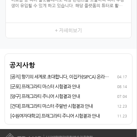
생이 유입될 수 있게 하고 있습니다. 해당 플랫폼의 튜터로 활동
하기 위해서는 전문 자격이 입증되어야 하는데, 우리 협회의 자격
과정을 듣지 않았더라면 시작하지 못했을 일이었을 것입니다.
향수를 취미로 즐기다가 조향 자격증 과정을 듣게 된 이유는, 내
가 좋아하는 일을 더 전문적으로 배워 보고 싶어서였습니다. 여러
+ 자세히보기
어코드를 발견하는 3급, 내가 생각하는 이미지의 향을 더 잘 표현
할 수 있게 해 준 2급, 향수에 많이 쓰이는 플로럴 타입을 직접 만
들어 본 1급까지 급수가 높아질수록 다양한 향을 맡고, 향과 관련
된 지식이 성장하는 저를 발견할 수 있었습니다.
다른 조향사 자격증과 비교해 봤을 때 우리 협회의 체계적인 커리
공지사항
큘럼이 마음에 들었고, 자격증 취득 후 취업 및 창업 연계 등의 든
든한 지원이 있어 자격증 과정에 참여하게 되었습니다.
[공지] 향기의 세계로 초대합니다, 이집카(ISIPCA) 온라인
04.17
퍼퓨머리 과정 안내
[군포] 프래그라티 마스터 시험결과 안내
08.14
[양구] 프래그라티 주니어 시험결과 안내
07.04
[건대] 프래그라티 마스터 주말반 시험결과 안내
12.23
[수원여자대학교] 프래그라티 주니어 시험결과 안내
11.23