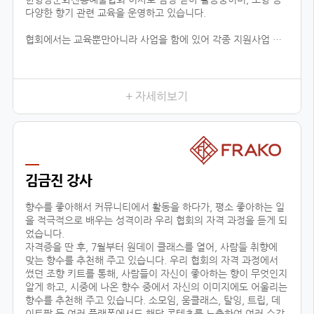
다양한 향기 관련 교육을 운영하고 있습니다.
협회에서는 교육뿐만아니라 사업을 함에 있어 각종 지원사업 공
유, 유통업체 공유, 신시장 개척, 해외 시장 진출 지원 등 다양한
분야로 지원을 하고 있습니다.
현재 플로랑을 존재할 수 있게 해주신 백남현 이사장님과 협회원
들에게 진심으로 감사드리며, 지속적으로 함께 성장 할 수 있도록
+ 자세히보기
노력하겠습니다.
김금진 강사
향수를 좋아해서 커뮤니티에서 활동을 하다가, 평소 좋아하는 일
을 적극적으로 배우는 성격이라 우리 협회의 자격 과정을 듣게 되
었습니다.
자격증을 딴 후, 7월부터 원데이 클래스를 열어, 사람들 취향에
맞는 향수를 추천해 주고 있습니다. 우리 협회의 자격 과정에서
썼던 조향 키트를 통해, 사람들이 자신이 좋아하는 향이 무엇인지
알게 하고, 시중에 나온 향수 중에서 자신의 이미지에도 어울리는
향수를 추천해 주고 있습니다. 소모임, 움클래스, 탈잉, 트립, 데
이트팝 등 여러 플랫폼에서도 해당 콘텐츠를 노출하여 여러 수강