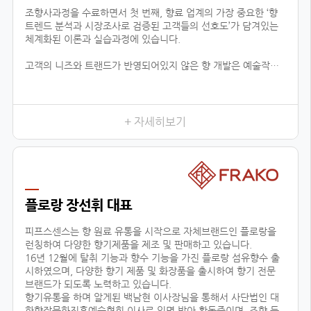
조향사과정을 수료하면서 첫 번째, 향료 업계의 가장 중요한 ‘향
트렌드 분석과 시장조사로 검증된 고객들의 선호도’가 담겨있는
체계화된 이론과 실습과정에 있습니다.
고객의 니즈와 트랜드가 반영되어있지 않은 향 개발은 예술작품
에 끝나고 상품으로서 가치가 없기 때문에 이론적인 지식은 물론
제품까지 만들어 낼 수 있는 실용적 데이터가 함께 상호작용하는
것이 중요하다고 느껴왔습니다.
이런 부분에서 향장협회의 커리큘럼은 향료 업계에 있는 모든 향
+ 자세히보기
의 타입을 체계적 분하고 습득함으로서, 제품 이해 및 분석을 위
한 이론을 잡아주며, 실질적으로 제품의 기획단계까지 연결된다
는 것이 가장 큰 장점입니다.
이는 공방창업, 브랜드출시, 향 관련 비즈니스 등의 분야에 더할
나위 없이 중요한 수업이 될 것 입니다.
플로랑 장선휘 대표
두 번째, 다양한 분야에서 접목이 가능한 교육입니다.
피프스센스는 향 원료 유통을 시작으로 자체브랜드인 플로랑을
런칭하여 다양한 향기제품을 제조 및 판매하고 있습니다.
16년 12월에 탈취 기능과 향수 기능을 가진 플로랑 섬유향수 출
시하였으며, 다양한 향기 제품 및 화장품을 출시하여 향기 전문
브랜드가 되도록 노력하고 있습니다.
향기유통을 하며 알게된 백남현 이사장님을 통해서 사단법인 대
한향장문화진흥예술협회 이사로 임명 받아 활동중이며, 조향 등