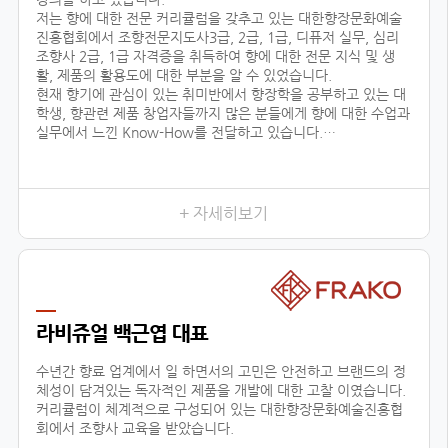
저는 향에 대한 전문 커리큘럼을 갖추고 있는 대한향장문화예술
진흥협회에서 조향전문지도사3급, 2급, 1급, 디퓨저 실무, 심리
조향사 2급, 1급 자격증을 취득하여 향에 대한 전문 지식 및 생
활, 제품의 활용도에 대한 부분을 알 수 있었습니다.
현재 향기에 관심이 있는 취미반에서 향장학을 공부하고 있는 대
학생, 향관련 제품 창업자들까지 많은 분들에게 향에 대한 수업과
실무에서 느낀 Know-How를 전달하고 있습니다.
또한 자체 브랜드 ‘센테이션’을 런칭하여, 차량용방향제, 디퓨저
등을 생산, 판매, 수출하고 있으며, 타 브랜드 제품 기획, 컨설팅
에 참여하고 있습니다.
+ 자세히보기
저와 같이
라비쥬얼 백근엽 대표
수년간 향료 업계에서 일 하면서의 고민은 안전하고 브랜드의 정
체성이 담겨있는 독자적인 제품을 개발에 대한 고찰 이였습니다.
커리큘럼이 체계적으로 구성되어 있는 대한향장문화예술진흥협
회에서 조향사 교육을 받았습니다.