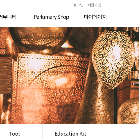
로그인
회원가입
커뮤니티
Perfumery Shop
마이페이지
공지사항
Natural
결제내역
갤러리
Aroma Chemical
개인정보 수정
성공사례
Blend
장바구니
수강후기
Solvent
모의시험
업 및 진로
Tool
일 이용가이드
Education Kit
상 해결방법
Tool
Education Kit