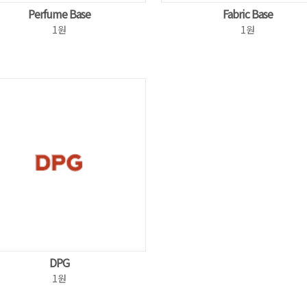
Perfume Base
Fabric Base
1원
1원
DPG
1원