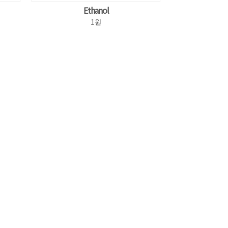
Ethanol
1원