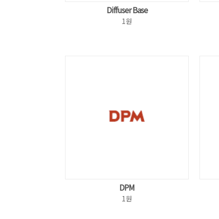
Diffuser Base
1원
DPM
1원