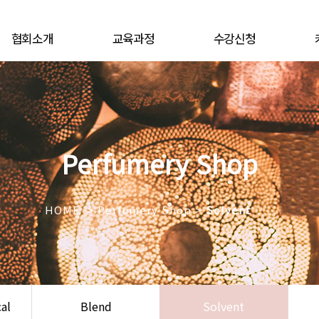
협회소개
교육과정
수강신청
이사장 인사말
조향사
오프라인
연혁
온라인
온라인
CI
심리조향
디플로마
강사안내
디퓨저
Perfumery Shop
오시는 길
디플로마
취
맞춤형화장품
모바
동영
HOME > Perfumery Shop >
Solvent
al
Blend
Solvent