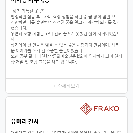
‘ 향기 가득한 꽃 길’
안정적인 삶을 추구하며 직장 생활을 하던 중 꿈 없이 앞만 보고
직진하던 나를 발견하여 진정한 꿈을 찾고자 과감히 퇴사를 결심
했습니다.
우연히 조향 체험을 하며 전혀 꿈꾸지 못했던 삶이 시작되었습니
다.
향기와의 첫 만남은 잊을 수 없는 좋은 사람과의 만남이며, 새로
운 이야기를 쓰게 된 소중한 순간이었습니다.
오랜 공부 끝에 대한향장문화예술진흥협회에 입사하게 되어 현재
향 개발 및 조향 교육을 하고 있습니다.
조향이란 말과 글로 표현할 수 없는 감정을 전달하고 느끼는 예술
적인 활동입니다.
교육 시, 창작자의 의도를 파악하기 위해 교육생 분들과 긴밀한
소통을 하며, 디테일한 조향 스킬을 코칭하고 있습니다.여러분 마
+ 자세히보기
음이 진정한 향기입니다.
삶의 향기를 마음으로 맡을 수 있는 그날까지 대한향장문화예술
진흥협회와 함께 넓은 향의 세상을 경험하세요!언제나 향기 가득
한 꽃길 걸으세요.
유미리 간사
개발자로 일을 하던 중 슬럼프가 찾아와 우연히 향수 공방 체험을