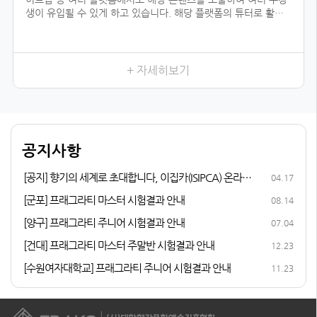
생이 유입될 수 있게 하고 있습니다. 해당 플랫폼의 튜터로 활동
하기 위해서는 전문 자격이 입증되어야 하는데, 우리 협회의 자격
과정을 듣지 않았더라면 시작하지 못했을 일이었을 것입니다.
향수를 취미로 즐기다가 조향 자격증 과정을 듣게 된 이유는, 내
가 좋아하는 일을 더 전문적으로 배워 보고 싶어서였습니다. 여러
+ 자세히보기
어코드를 발견하는 3급, 내가 생각하는 이미지의 향을 더 잘 표현
할 수 있게 해 준 2급, 향수에 많이 쓰이는 플로럴 타입을 직접 만
들어 본 1급까지 급수가 높아질수록 다양한 향을 맡고, 향과 관련
된 지식이 성장하는 저를 발견할 수 있었습니다.
다른 조향사 자격증과 비교해 봤을 때 우리 협회의 체계적인 커리
공지사항
큘럼이 마음에 들었고, 자격증 취득 후 취업 및 창업 연계 등의 든
든한 지원이 있어 자격증 과정에 참여하게 되었습니다.
[공지] 향기의 세계로 초대합니다, 이집카(ISIPCA) 온라인
04.17
퍼퓨머리 과정 안내
[군포] 프래그라티 마스터 시험결과 안내
08.14
[양구] 프래그라티 주니어 시험결과 안내
07.04
[건대] 프래그라티 마스터 주말반 시험결과 안내
12.23
[수원여자대학교] 프래그라티 주니어 시험결과 안내
11.23