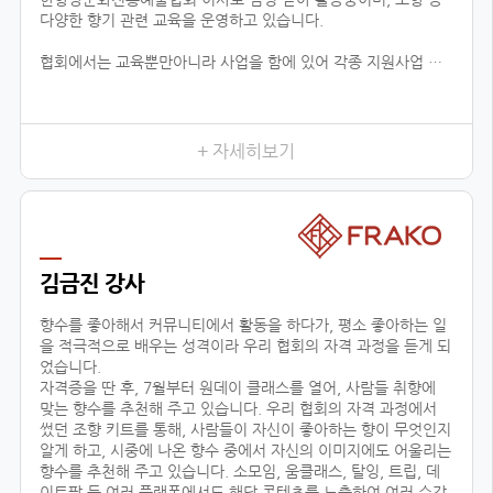
다양한 향기 관련 교육을 운영하고 있습니다.
협회에서는 교육뿐만아니라 사업을 함에 있어 각종 지원사업 공
유, 유통업체 공유, 신시장 개척, 해외 시장 진출 지원 등 다양한
분야로 지원을 하고 있습니다.
현재 플로랑을 존재할 수 있게 해주신 백남현 이사장님과 협회원
들에게 진심으로 감사드리며, 지속적으로 함께 성장 할 수 있도록
+ 자세히보기
노력하겠습니다.
김금진 강사
향수를 좋아해서 커뮤니티에서 활동을 하다가, 평소 좋아하는 일
을 적극적으로 배우는 성격이라 우리 협회의 자격 과정을 듣게 되
었습니다.
자격증을 딴 후, 7월부터 원데이 클래스를 열어, 사람들 취향에
맞는 향수를 추천해 주고 있습니다. 우리 협회의 자격 과정에서
썼던 조향 키트를 통해, 사람들이 자신이 좋아하는 향이 무엇인지
알게 하고, 시중에 나온 향수 중에서 자신의 이미지에도 어울리는
향수를 추천해 주고 있습니다. 소모임, 움클래스, 탈잉, 트립, 데
이트팝 등 여러 플랫폼에서도 해당 콘텐츠를 노출하여 여러 수강