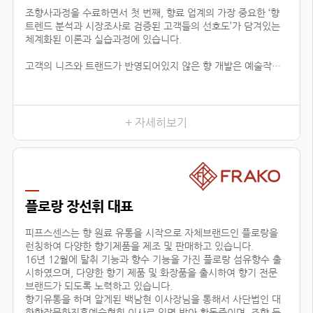
조향사과정을 수료하면서 첫 번째, 향료 업계의 가장 중요한 ‘향
트렌드 분석과 시장조사로 검증된 고객들의 선호도’가 담겨있는
체계화된 이론과 실습과정에 있습니다.
고객의 니즈와 트랜드가 반영되어있지 않은 향 개발은 예술작품
에 끝나고 상품으로서 가치가 없기 때문에 이론적인 지식은 물론
제품까지 만들어 낼 수 있는 실용적 데이터가 함께 상호작용하는
것이 중요하다고 느껴왔습니다.
이런 부분에서 향장협회의 커리큘럼은 향료 업계에 있는 모든 향
+ 자세히보기
의 타입을 체계적 분하고 습득함으로서, 제품 이해 및 분석을 위
한 이론을 잡아주며, 실질적으로 제품의 기획단계까지 연결된다
는 것이 가장 큰 장점입니다.
이는 공방창업, 브랜드출시, 향 관련 비즈니스 등의 분야에 더할
나위 없이 중요한 수업이 될 것 입니다.
플로랑 장선휘 대표
두 번째, 다양한 분야에서 접목이 가능한 교육입니다.
피프스센스는 향 원료 유통을 시작으로 자체브랜드인 플로랑을
런칭하여 다양한 향기제품을 제조 및 판매하고 있습니다.
16년 12월에 탈취 기능과 향수 기능을 가진 플로랑 섬유향수 출
시하였으며, 다양한 향기 제품 및 화장품을 출시하여 향기 전문
브랜드가 되도록 노력하고 있습니다.
향기유통을 하며 알게된 백남현 이사장님을 통해서 사단법인 대
한향장문화진흥예술협회 이사로 임명 받아 활동중이며, 조향 등