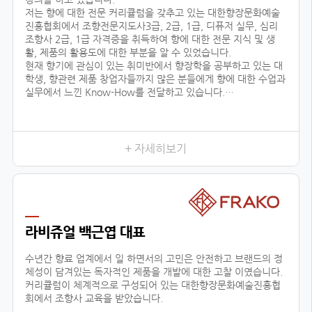
저는 향에 대한 전문 커리큘럼을 갖추고 있는 대한향장문화예술
진흥협회에서 조향전문지도사3급, 2급, 1급, 디퓨저 실무, 심리
조향사 2급, 1급 자격증을 취득하여 향에 대한 전문 지식 및 생
활, 제품의 활용도에 대한 부분을 알 수 있었습니다.
현재 향기에 관심이 있는 취미반에서 향장학을 공부하고 있는 대
학생, 향관련 제품 창업자들까지 많은 분들에게 향에 대한 수업과
실무에서 느낀 Know-How를 전달하고 있습니다.
또한 자체 브랜드 ‘센테이션’을 런칭하여, 차량용방향제, 디퓨저
등을 생산, 판매, 수출하고 있으며, 타 브랜드 제품 기획, 컨설팅
에 참여하고 있습니다.
+ 자세히보기
저와 같이
라비쥬얼 백근엽 대표
수년간 향료 업계에서 일 하면서의 고민은 안전하고 브랜드의 정
체성이 담겨있는 독자적인 제품을 개발에 대한 고찰 이였습니다.
커리큘럼이 체계적으로 구성되어 있는 대한향장문화예술진흥협
회에서 조향사 교육을 받았습니다.