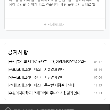
생이 유입될 수 있게 하고 있습니다. 해당 플랫폼의 튜터로 활동
하기 위해서는 전문 자격이 입증되어야 하는데, 우리 협회의 자격
과정을 듣지 않았더라면 시작하지 못했을 일이었을 것입니다.
향수를 취미로 즐기다가 조향 자격증 과정을 듣게 된 이유는, 내
가 좋아하는 일을 더 전문적으로 배워 보고 싶어서였습니다. 여러
+ 자세히보기
어코드를 발견하는 3급, 내가 생각하는 이미지의 향을 더 잘 표현
할 수 있게 해 준 2급, 향수에 많이 쓰이는 플로럴 타입을 직접 만
들어 본 1급까지 급수가 높아질수록 다양한 향을 맡고, 향과 관련
된 지식이 성장하는 저를 발견할 수 있었습니다.
다른 조향사 자격증과 비교해 봤을 때 우리 협회의 체계적인 커리
공지사항
큘럼이 마음에 들었고, 자격증 취득 후 취업 및 창업 연계 등의 든
든한 지원이 있어 자격증 과정에 참여하게 되었습니다.
[공지] 향기의 세계로 초대합니다, 이집카(ISIPCA) 온라인
04.17
퍼퓨머리 과정 안내
[군포] 프래그라티 마스터 시험결과 안내
08.14
[양구] 프래그라티 주니어 시험결과 안내
07.04
[건대] 프래그라티 마스터 주말반 시험결과 안내
12.23
[수원여자대학교] 프래그라티 주니어 시험결과 안내
11.23