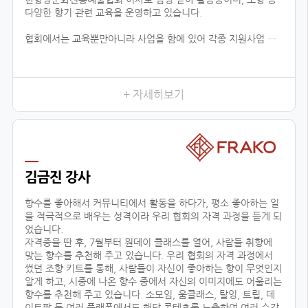
다양한 향기 관련 교육을 운영하고 있습니다.
협회에서는 교육뿐만아니라 사업을 함에 있어 각종 지원사업 공
유, 유통업체 공유, 신시장 개척, 해외 시장 진출 지원 등 다양한
분야로 지원을 하고 있습니다.
현재 플로랑을 존재할 수 있게 해주신 백남현 이사장님과 협회원
들에게 진심으로 감사드리며, 지속적으로 함께 성장 할 수 있도록
+ 자세히보기
노력하겠습니다.
김금진 강사
향수를 좋아해서 커뮤니티에서 활동을 하다가, 평소 좋아하는 일
을 적극적으로 배우는 성격이라 우리 협회의 자격 과정을 듣게 되
었습니다.
자격증을 딴 후, 7월부터 원데이 클래스를 열어, 사람들 취향에
맞는 향수를 추천해 주고 있습니다. 우리 협회의 자격 과정에서
썼던 조향 키트를 통해, 사람들이 자신이 좋아하는 향이 무엇인지
알게 하고, 시중에 나온 향수 중에서 자신의 이미지에도 어울리는
향수를 추천해 주고 있습니다. 소모임, 움클래스, 탈잉, 트립, 데
이트팝 등 여러 플랫폼에서도 해당 콘텐츠를 노출하여 여러 수강