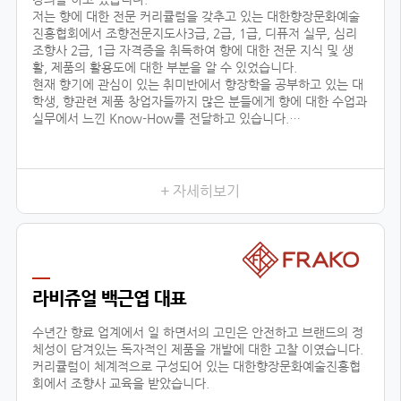
저는 향에 대한 전문 커리큘럼을 갖추고 있는 대한향장문화예술
진흥협회에서 조향전문지도사3급, 2급, 1급, 디퓨저 실무, 심리
조향사 2급, 1급 자격증을 취득하여 향에 대한 전문 지식 및 생
활, 제품의 활용도에 대한 부분을 알 수 있었습니다.
현재 향기에 관심이 있는 취미반에서 향장학을 공부하고 있는 대
학생, 향관련 제품 창업자들까지 많은 분들에게 향에 대한 수업과
실무에서 느낀 Know-How를 전달하고 있습니다.
또한 자체 브랜드 ‘센테이션’을 런칭하여, 차량용방향제, 디퓨저
등을 생산, 판매, 수출하고 있으며, 타 브랜드 제품 기획, 컨설팅
에 참여하고 있습니다.
+ 자세히보기
저와 같이
라비쥬얼 백근엽 대표
수년간 향료 업계에서 일 하면서의 고민은 안전하고 브랜드의 정
체성이 담겨있는 독자적인 제품을 개발에 대한 고찰 이였습니다.
커리큘럼이 체계적으로 구성되어 있는 대한향장문화예술진흥협
회에서 조향사 교육을 받았습니다.