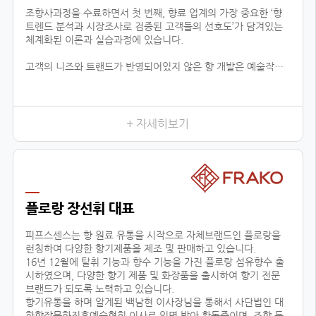
조향사과정을 수료하면서 첫 번째, 향료 업계의 가장 중요한 ‘향
트렌드 분석과 시장조사로 검증된 고객들의 선호도’가 담겨있는
체계화된 이론과 실습과정에 있습니다.
고객의 니즈와 트랜드가 반영되어있지 않은 향 개발은 예술작품
에 끝나고 상품으로서 가치가 없기 때문에 이론적인 지식은 물론
제품까지 만들어 낼 수 있는 실용적 데이터가 함께 상호작용하는
것이 중요하다고 느껴왔습니다.
이런 부분에서 향장협회의 커리큘럼은 향료 업계에 있는 모든 향
+ 자세히보기
의 타입을 체계적 분하고 습득함으로서, 제품 이해 및 분석을 위
한 이론을 잡아주며, 실질적으로 제품의 기획단계까지 연결된다
는 것이 가장 큰 장점입니다.
이는 공방창업, 브랜드출시, 향 관련 비즈니스 등의 분야에 더할
나위 없이 중요한 수업이 될 것 입니다.
플로랑 장선휘 대표
두 번째, 다양한 분야에서 접목이 가능한 교육입니다.
피프스센스는 향 원료 유통을 시작으로 자체브랜드인 플로랑을
런칭하여 다양한 향기제품을 제조 및 판매하고 있습니다.
16년 12월에 탈취 기능과 향수 기능을 가진 플로랑 섬유향수 출
시하였으며, 다양한 향기 제품 및 화장품을 출시하여 향기 전문
브랜드가 되도록 노력하고 있습니다.
향기유통을 하며 알게된 백남현 이사장님을 통해서 사단법인 대
한향장문화진흥예술협회 이사로 임명 받아 활동중이며, 조향 등