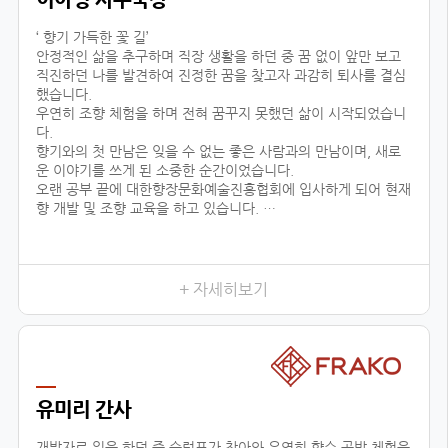
‘ 향기 가득한 꽃 길’
안정적인 삶을 추구하며 직장 생활을 하던 중 꿈 없이 앞만 보고
직진하던 나를 발견하여 진정한 꿈을 찾고자 과감히 퇴사를 결심
했습니다.
우연히 조향 체험을 하며 전혀 꿈꾸지 못했던 삶이 시작되었습니
다.
향기와의 첫 만남은 잊을 수 없는 좋은 사람과의 만남이며, 새로
운 이야기를 쓰게 된 소중한 순간이었습니다.
오랜 공부 끝에 대한향장문화예술진흥협회에 입사하게 되어 현재
향 개발 및 조향 교육을 하고 있습니다.
조향이란 말과 글로 표현할 수 없는 감정을 전달하고 느끼는 예술
적인 활동입니다.
교육 시, 창작자의 의도를 파악하기 위해 교육생 분들과 긴밀한
소통을 하며, 디테일한 조향 스킬을 코칭하고 있습니다.여러분 마
+ 자세히보기
음이 진정한 향기입니다.
삶의 향기를 마음으로 맡을 수 있는 그날까지 대한향장문화예술
진흥협회와 함께 넓은 향의 세상을 경험하세요!언제나 향기 가득
한 꽃길 걸으세요.
유미리 간사
개발자로 일을 하던 중 슬럼프가 찾아와 우연히 향수 공방 체험을